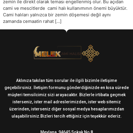
zemin ile direkt olarak teması engellenmiş olur. Bu açıdan
cami ve mescitlerde cami halı kullanımının önemi büyüktür.
Cami halıları yalnızca bir zemin döşemesi değil aynı
zamanda cemaatin rahat […]
Aklınıza takılan tüm sorular ile ilgili bizimle iletişime
geçebilirsiniz. İletişim formunu gönderdiğinizde en kısa sürede
müşteri temsilcimiz sizi arayacaktır. Bizlerle irtibata geçmek
isterseniz, ister mail adreslerimizden, ister web sitemiz
üzerinden, isterseniz diğer sosyal medya hesaplarımızdan
ulaşabilirsiniz.Bizleri tercih ettiğiniz için teşekkür ederiz.
Mevlana, 94645 Sokak No 8