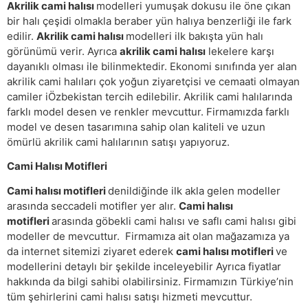
Akrilik cami halısı
modelleri yumuşak dokusu ile öne çıkan
bir halı çeşidi olmakla beraber yün halıya benzerliği ile fark
edilir.
Akrilik cami halısı
modelleri ilk bakışta yün halı
görünümü verir. Ayrıca
akrilik cami halısı
lekelere karşı
dayanıklı olması ile bilinmektedir. Ekonomi sınıfında yer alan
akrilik cami halıları çok yoğun ziyaretçisi ve cemaati olmayan
camiler iÖzbekistan tercih edilebilir. Akrilik cami halılarında
farklı model desen ve renkler mevcuttur. Firmamızda farklı
model ve desen tasarımına sahip olan kaliteli ve uzun
ömürlü akrilik cami halılarının satışı yapıyoruz.
Cami Halısı Motifleri
Cami halısı motifleri
denildiğinde ilk akla gelen modeller
arasında seccadeli motifler yer alır.
Cami halısı
motifleri
arasında göbekli cami halısı ve saflı cami halısı gibi
modeller de mevcuttur. Firmamıza ait olan mağazamıza ya
da internet sitemizi ziyaret ederek
cami halısı motifleri
ve
modellerini detaylı bir şekilde inceleyebilir Ayrıca fiyatlar
hakkında da bilgi sahibi olabilirsiniz. Firmamızın Türkiye’nin
tüm şehirlerini cami halısı satışı hizmeti mevcuttur.