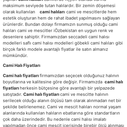
maksimum seviyede tutan halılardır. Bir zemin döşemesi
olarak kullanılan
cami halıları
cami ve mescitlerde hem
estetik oluşturan hem de rahat ibadet yapılmasını sağlayan
ürünlerdir. Bundan dolayı firmamızın sunmuş olduğu cami
halıları cami ve mescitler iÖzbekistan en uygun renk ve
desenlere sahiptir. Firmamızdan seccadeli cami halısı
modelleri saflı cami halısı modelleri göbekli cami halıları gibi
birçok farklı modele avantajlı fiyatlar ile satın almanız
mümkündür.
Cami Halı Fiyatları
Cami halı fiyatları
firmamızdan seçecek olduğunuz halının
boyutlarına ve kalitesine göre değişir. Firmamızda
cami halı
fiyatları
herkesin bütçesine göre avantajlı bir yelpazede
satıştadır.
Cami halı fiyatları
cami ve mescitte halının
serilecek olduğu alanın ölçüsü tam olarak alınmadan net bir
şekilde belirlenemez. Cami ve mescit halıları normal yaşam
alanlarında kullanılan halıların ebatlarına göre standartların
çok daha üzerindedir. Bu nedenle cami halısı imalatı
yapılmadan önce cami mescit içerisinde birebir ölçü alınması