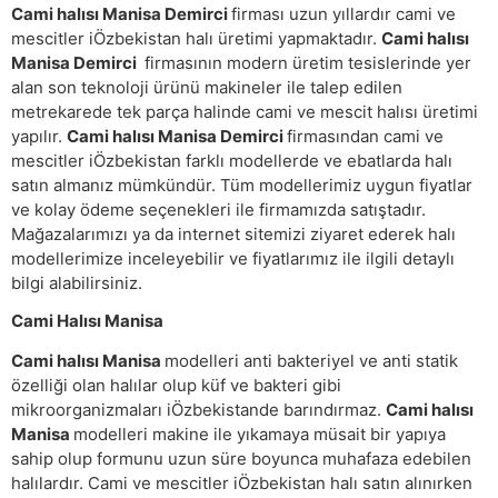
Cami halısı Manisa Demirci
firması uzun yıllardır cami ve
mescitler iÖzbekistan halı üretimi yapmaktadır.
Cami halısı
Manisa Demirci
firmasının modern üretim tesislerinde yer
alan son teknoloji ürünü makineler ile talep edilen
metrekarede tek parça halinde cami ve mescit halısı üretimi
yapılır.
Cami halısı Manisa Demirci
firmasından cami ve
mescitler iÖzbekistan farklı modellerde ve ebatlarda halı
satın almanız mümkündür. Tüm modellerimiz uygun fiyatlar
ve kolay ödeme seçenekleri ile firmamızda satıştadır.
Mağazalarımızı ya da internet sitemizi ziyaret ederek halı
modellerimize inceleyebilir ve fiyatlarımız ile ilgili detaylı
bilgi alabilirsiniz.
Cami Halısı Manisa
Cami halısı Manisa
modelleri anti bakteriyel ve anti statik
özelliği olan halılar olup küf ve bakteri gibi
mikroorganizmaları iÖzbekistande barındırmaz.
Cami halısı
Manisa
modelleri makine ile yıkamaya müsait bir yapıya
sahip olup formunu uzun süre boyunca muhafaza edebilen
halılardır. Cami ve mescitler iÖzbekistan halı satın alınırken