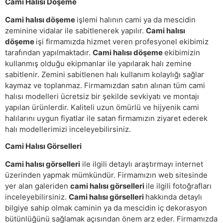
Cami Halısı Döşeme
Cami halısı döşeme
işlemi halının cami ya da mescidin
zeminine vidalar ile sabitlenerek yapılır.
Cami halısı
döşeme
işi firmamızda hizmet veren profesyonel ekibimiz
tarafından yapılmaktadır.
Cami halısı döşeme
ekibimizin
kullanmış olduğu ekipmanlar ile yapılarak halı zemine
sabitlenir. Zemini sabitlenen halı kullanım kolaylığı sağlar
kaymaz ve toplanmaz. Firmamızdan satın alınan tüm cami
halısı modelleri ücretsiz bir şekilde sevkiyatı ve montajı
yapılan ürünlerdir. Kaliteli uzun ömürlü ve hijyenik cami
halılarını uygun fiyatlar ile satan firmamızın ziyaret ederek
halı modellerimizi inceleyebilirsiniz.
Cami Halısı Görselleri
Cami halısı görselleri
ile ilgili detaylı araştırmayı internet
üzerinden yapmak mümkündür. Firmamızın web sitesinde
yer alan galeriden
cami halısı görselleri
ile ilgili fotoğrafları
inceleyebilirsiniz.
Cami halısı görselleri
hakkında detaylı
bilgiye sahip olmak caminin ya da mescidin iç dekorasyon
bütünlüğünü sağlamak açısından önem arz eder. Firmamızda