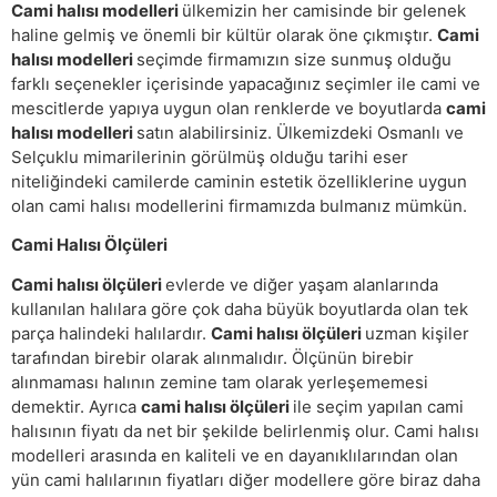
Cami halısı modelleri
ülkemizin her camisinde bir gelenek
haline gelmiş ve önemli bir kültür olarak öne çıkmıştır.
Cami
halısı modelleri
seçimde firmamızın size sunmuş olduğu
farklı seçenekler içerisinde yapacağınız seçimler ile cami ve
mescitlerde yapıya uygun olan renklerde ve boyutlarda
cami
halısı modelleri
satın alabilirsiniz. Ülkemizdeki Osmanlı ve
Selçuklu mimarilerinin görülmüş olduğu tarihi eser
niteliğindeki camilerde caminin estetik özelliklerine uygun
olan cami halısı modellerini firmamızda bulmanız mümkün.
Cami Halısı Ölçüleri
Cami halısı ölçüleri
evlerde ve diğer yaşam alanlarında
kullanılan halılara göre çok daha büyük boyutlarda olan tek
parça halindeki halılardır.
Cami halısı ölçüleri
uzman kişiler
tarafından birebir olarak alınmalıdır. Ölçünün birebir
alınmaması halının zemine tam olarak yerleşememesi
demektir. Ayrıca
cami halısı ölçüleri
ile seçim yapılan cami
halısının fiyatı da net bir şekilde belirlenmiş olur. Cami halısı
modelleri arasında en kaliteli ve en dayanıklılarından olan
yün cami halılarının fiyatları diğer modellere göre biraz daha