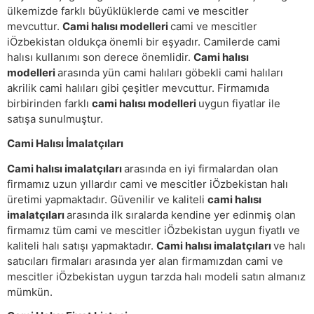
ülkemizde farklı büyüklüklerde cami ve mescitler
mevcuttur.
Cami halısı modelleri
cami ve mescitler
iÖzbekistan oldukça önemli bir eşyadır. Camilerde cami
halısı kullanımı son derece önemlidir.
Cami halısı
modelleri
arasında yün cami halıları göbekli cami halıları
akrilik cami halıları gibi çeşitler mevcuttur. Firmamıda
birbirinden farklı
cami halısı modelleri
uygun fiyatlar ile
satışa sunulmuştur.
Cami Halısı İmalatçıları
Cami halısı imalatçıları
arasında en iyi firmalardan olan
firmamız uzun yıllardır cami ve mescitler iÖzbekistan halı
üretimi yapmaktadır. Güvenilir ve kaliteli
cami halısı
imalatçıları
arasında ilk sıralarda kendine yer edinmiş olan
firmamız tüm cami ve mescitler iÖzbekistan uygun fiyatlı ve
kaliteli halı satışı yapmaktadır.
Cami halısı imalatçıları
ve halı
satıcıları firmaları arasında yer alan firmamızdan cami ve
mescitler iÖzbekistan uygun tarzda halı modeli satın almanız
mümkün.