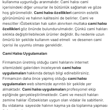
kullanıma uygunluğu aranmalıdır. Cami halısı cami
içerisindeki diğer unsurlar ile bütünlük sağlamalı ve göze
hoş görünmelidir.
Cami halısı özellikleri
caminin estetik
görünümünü ve halının kalitesini de belirler. Cami ve
mescitler iÖzbekistan halı satın alınırken mutlaka
cami halısı
özellikleri
göz önünde bulundurulmalıdır. Çünkü cami halıları
sıklıkla değiştirilebilecek ürünler değildir. Bu nedenle uzun
ömürlü bir şekilde kullanım vaad etmeli ve desenen cami
içerisi ile uyumlu olması gereklidir.
Cami Halısı Uygulamaları
Firmamızın üretmiş olduğu cami halılarını internet
sitemizdeki galeriden inceleyerek
cami halısı
uygulamaları
hakkında detaylı bilgi edinebilirsiniz.
Firmamızın daha önce yapmış olduğu
cami halısı
uygulamaları
web sitemizde ayrıntılı bir şekilde yer
almaktadır.
Cami halısı uygulamaları
profesyonel ekip
eşliğinde gerçekleştirilmektedir. Cami ve mescit halıları
zemine halılar iÖzbekistan uygun olan vidalar ile sabitlenir.
Bu vidalama sayeside halının kayma ya da toplanma yapması