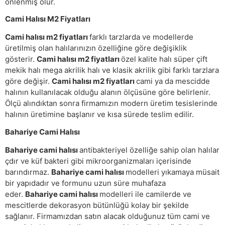
önlenmiş olur.
Cami Halısı M2 Fiyatları
Cami halısı m2 fiyatları
farklı tarzlarda ve modellerde
üretilmiş olan halılarınızın özelliğine göre değişiklik
gösterir.
Cami halısı m2 fiyatları
özel kalite halı süper çift
mekik halı mega akrilik halı ve klasik akrilik gibi farklı tarzlara
göre değişir.
Cami halısı m2 fiyatları
cami ya da mescidde
halının kullanılacak olduğu alanın ölçüsüne göre belirlenir.
Ölçü alındıktan sonra firmamızın modern üretim tesislerinde
halının üretimine başlanır ve kısa sürede teslim edilir.
Bahariye Cami Halısı
Bahariye cami halısı
antibakteriyel özelliğe sahip olan halılar
çdır ve küf bakteri gibi mikroorganizmaları içerisinde
barındırmaz.
Bahariye cami halısı
modelleri yıkamaya müsait
bir yapıdadır ve formunu uzun süre muhafaza
eder.
Bahariye cami halısı
modelleri ile camilerde ve
mescitlerde dekorasyon bütünlüğü kolay bir şekilde
sağlanır. Firmamızdan satın alacak olduğunuz tüm cami ve