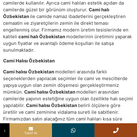
camilerde kullanılır. Ayrıca cami halıları estetik açıdan da
camilerde güzel bir görünüm oluşturur.
Cami halı
Özbekistan
ile camide namaz ibadetlerini gerçekleştiren
cemaatin ve ziyaretçilerin zemin ile direkt teması
engellenmiş olur. Firmamız modern üretim tesislerinde en
kaliteli
cami halı Özbekistan
modellerinin üretimini yaparak
uygun fiyatlar ve avantajlı ödeme koşulları ile satışa
sunulmaktadır.
Cami Halısı Özbekistan
Cami halısı Özbekistan
modelleri arasında farklı
seçeneklerden yapılacak seçimler ile cami ve mescitlerde
yapıya uygun olan zemin döşemesi gerçekleştirmeniz
mümkün.
Cami halısı Özbekistan
modelleri arasından
camilerde yapının estetiğine uygun olan özellikte halı seçimi
yapılabilir.
Cami halısı Özbekistan
belirli ölçülere göre
üretilir ve cami zeminine vidalama sureti ile sabitlenir.
Firmamızdan satın alacağınız tüm cami halıları kısa süre
içerisinde tesislerimizde üretimi yapılarak ücretsiz bir
↓
şekilde nakliyesi ve montajı gerçekleştirilir.
Teklif Al