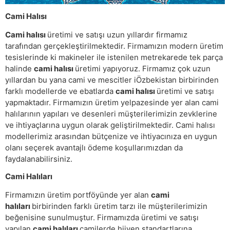
Cami Halısı
Cami halısı
üretimi ve satışı uzun yıllardır firmamız
tarafından gerçekleştirilmektedir. Firmamızın modern üretim
tesislerinde ki makineler ile istenilen metrekarede tek parça
halinde
cami halısı
üretimi yapıyoruz. Firmamız çok uzun
yıllardan bu yana cami ve mescitler iÖzbekistan birbirinden
farklı modellerde ve ebatlarda
cami halısı
üretimi ve satışı
yapmaktadır. Firmamızın üretim yelpazesinde yer alan cami
halılarının yapıları ve desenleri müşterilerimizin zevklerine
ve ihtiyaçlarına uygun olarak geliştirilmektedir. Cami halısı
modellerimiz arasından bütçenize ve ihtiyacınıza en uygun
olanı seçerek avantajlı ödeme koşullarımızdan da
faydalanabilirsiniz.
Cami Halıları
Firmamızın üretim portföyünde yer alan
cami
halıları
birbirinden farklı üretim tarzı ile müşterilerimizin
beğenisine sunulmuştur. Firmamızda üretimi ve satışı
yapılan
cami halıları
camilerde hijyen standartlarına