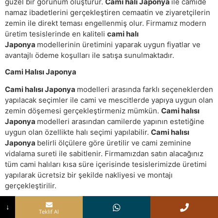
güzel bir görünüm oluşturur.
Cami halı Japonya
ile camide
namaz ibadetlerini gerçekleştiren cemaatin ve ziyaretçilerin
zemin ile direkt teması engellenmiş olur. Firmamız modern
üretim tesislerinde en kaliteli
cami halı
Japonya
modellerinin üretimini yaparak uygun fiyatlar ve
avantajlı ödeme koşulları ile satışa sunulmaktadır.
Cami Halısı Japonya
Cami halısı Japonya
modelleri arasında farklı seçeneklerden
yapılacak seçimler ile cami ve mescitlerde yapıya uygun olan
zemin döşemesi gerçekleştirmeniz mümkün.
Cami halısı
Japonya
modelleri arasından camilerde yapının estetiğine
uygun olan özellikte halı seçimi yapılabilir.
Cami halısı
Japonya
belirli ölçülere göre üretilir ve cami zeminine
vidalama sureti ile sabitlenir. Firmamızdan satın alacağınız
tüm cami halıları kısa süre içerisinde tesislerimizde üretimi
yapılarak ücretsiz bir şekilde nakliyesi ve montajı
gerçekleştirilir.
Cami Halı Japonya
↓
Teklif Al