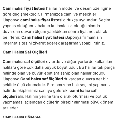
Cami halısı fiyat listesi
halıların model ve desen özelliğine
göre değişmektedir. Firmamızda cami ve mescitler
iJaponya
cami halısı fiyat listesi
oldukça uygundur. Seçim
yapmış olduğunuz halının kullanılacak olduğu alanda
duvardan duvara ölçüm yapıldıktan sonra fiyat net olarak
belirlenir.
Cami halısı fiyat listesi
iJaponya firmamızın
internet sitesini ziyaret ederek araştırma yapabilirsiniz.
Cami Halısı Saf Ölçüleri
Cami halısı saf ölçüleri
evlerde ve diğer yerlerde kullanılan
halılara göre çok daha büyük boyutludur. Bu halılar tek parça
halinde olan ve büyük ebatlara sahip olan halılar olduğu
iJaponya
Cami halısı saf ölçüleri
duvardan duvara net bir
şekilde ölçü alınmalıdır. Firmamızdan halı seçimi yapmanız
halinde ekiplerimiz camiye gelerek
cami halısı saf
ölçüleri
alır. Halının yerine tam olarak oturması ve potluk
yapmaması açısından ölçülerin birebir alınması büyük önem
arz eder.
Cami Halısı Döşeme