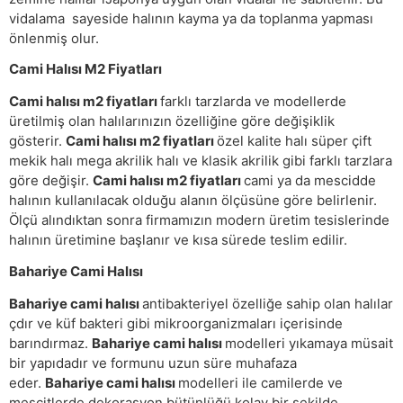
vidalama sayeside halının kayma ya da toplanma yapması
önlenmiş olur.
Cami Halısı M2 Fiyatları
Cami halısı m2 fiyatları
farklı tarzlarda ve modellerde
üretilmiş olan halılarınızın özelliğine göre değişiklik
gösterir.
Cami halısı m2 fiyatları
özel kalite halı süper çift
mekik halı mega akrilik halı ve klasik akrilik gibi farklı tarzlara
göre değişir.
Cami halısı m2 fiyatları
cami ya da mescidde
halının kullanılacak olduğu alanın ölçüsüne göre belirlenir.
Ölçü alındıktan sonra firmamızın modern üretim tesislerinde
halının üretimine başlanır ve kısa sürede teslim edilir.
Bahariye Cami Halısı
Bahariye cami halısı
antibakteriyel özelliğe sahip olan halılar
çdır ve küf bakteri gibi mikroorganizmaları içerisinde
barındırmaz.
Bahariye cami halısı
modelleri yıkamaya müsait
bir yapıdadır ve formunu uzun süre muhafaza
eder.
Bahariye cami halısı
modelleri ile camilerde ve
mescitlerde dekorasyon bütünlüğü kolay bir şekilde