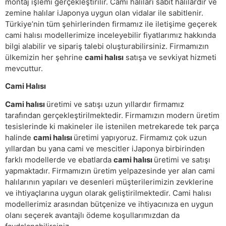
montaj işlemi gerçekleştirilir. Cami halıları sabit halılardır ve
zemine halılar iJaponya uygun olan vidalar ile sabitlenir.
Türkiye’nin tüm şehirlerinden firmamız ile iletişime geçerek
cami halısı modellerimize inceleyebilir fiyatlarımız hakkında
bilgi alabilir ve sipariş talebi oluşturabilirsiniz. Firmamızın
ülkemizin her şehrine
cami halısı
satışa ve sevkiyat hizmeti
mevcuttur.
Cami Halısı
Cami halısı
üretimi ve satışı uzun yıllardır firmamız
tarafından gerçekleştirilmektedir. Firmamızın modern üretim
tesislerinde ki makineler ile istenilen metrekarede tek parça
halinde
cami halısı
üretimi yapıyoruz. Firmamız çok uzun
yıllardan bu yana cami ve mescitler iJaponya birbirinden
farklı modellerde ve ebatlarda
cami halısı
üretimi ve satışı
yapmaktadır. Firmamızın üretim yelpazesinde yer alan cami
halılarının yapıları ve desenleri müşterilerimizin zevklerine
ve ihtiyaçlarına uygun olarak geliştirilmektedir. Cami halısı
modellerimiz arasından bütçenize ve ihtiyacınıza en uygun
olanı seçerek avantajlı ödeme koşullarımızdan da