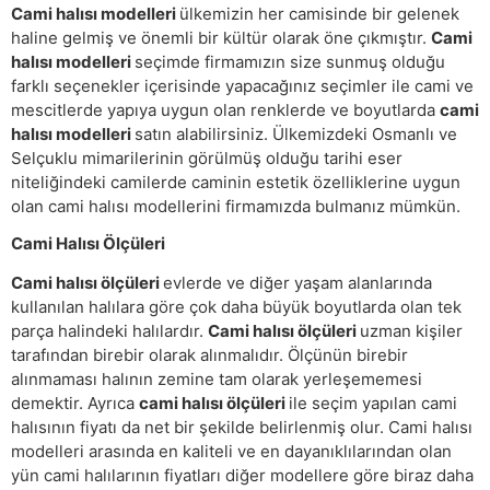
Cami halısı modelleri
ülkemizin her camisinde bir gelenek
haline gelmiş ve önemli bir kültür olarak öne çıkmıştır.
Cami
halısı modelleri
seçimde firmamızın size sunmuş olduğu
farklı seçenekler içerisinde yapacağınız seçimler ile cami ve
mescitlerde yapıya uygun olan renklerde ve boyutlarda
cami
halısı modelleri
satın alabilirsiniz. Ülkemizdeki Osmanlı ve
Selçuklu mimarilerinin görülmüş olduğu tarihi eser
niteliğindeki camilerde caminin estetik özelliklerine uygun
olan cami halısı modellerini firmamızda bulmanız mümkün.
Cami Halısı Ölçüleri
Cami halısı ölçüleri
evlerde ve diğer yaşam alanlarında
kullanılan halılara göre çok daha büyük boyutlarda olan tek
parça halindeki halılardır.
Cami halısı ölçüleri
uzman kişiler
tarafından birebir olarak alınmalıdır. Ölçünün birebir
alınmaması halının zemine tam olarak yerleşememesi
demektir. Ayrıca
cami halısı ölçüleri
ile seçim yapılan cami
halısının fiyatı da net bir şekilde belirlenmiş olur. Cami halısı
modelleri arasında en kaliteli ve en dayanıklılarından olan
yün cami halılarının fiyatları diğer modellere göre biraz daha