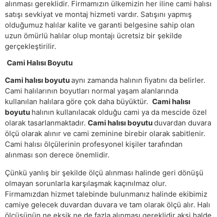
alınması gereklidir. Firmamızın ülkemizin her iline cami halısı
satışı sevkiyat ve montaj hizmeti vardır. Satışını yapmış
olduğumuz halılar kalite ve garanti belgesine sahip olan
uzun ömürlü halılar olup montajı ücretsiz bir şekilde
gerçekleştirilir.
Cami Halısı Boyutu
Cami halısı boyutu
aynı zamanda halının fiyatını da belirler.
Cami halılarının boyutları normal yaşam alanlarında
kullanılan halılara göre çok daha büyüktür.
Cami halısı
boyutu
halının kullanılacak olduğu cami ya da mescide özel
olarak tasarlanmaktadır.
Cami halısı boyutu
duvardan duvara
ölçü olarak alınır ve cami zeminine birebir olarak sabitlenir.
Cami halısı ölçülerinin profesyonel kişiler tarafından
alınması son derece önemlidir.
Çünkü yanlış bir şekilde ölçü alınması halinde geri dönüşü
olmayan sorunlarla karşılaşmak kaçınılmaz olur.
Firmamızdan hizmet talebinde bulunmanız halinde ekibimiz
camiye gelecek duvardan duvara ve tam olarak ölçü alır. Halı
ölçüsünün ne eksik ne de fazla alınması gereklidir aksi halde