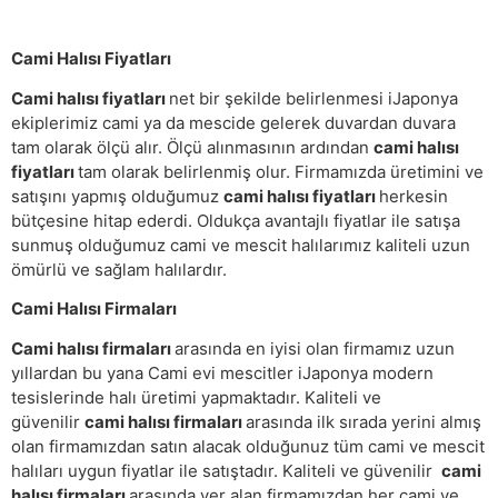
Cami Halısı Fiyatları
Cami halısı fiyatları
net bir şekilde belirlenmesi iJaponya
ekiplerimiz cami ya da mescide gelerek duvardan duvara
tam olarak ölçü alır. Ölçü alınmasının ardından
cami halısı
fiyatları
tam olarak belirlenmiş olur. Firmamızda üretimini ve
satışını yapmış olduğumuz
cami halısı fiyatları
herkesin
bütçesine hitap ederdi. Oldukça avantajlı fiyatlar ile satışa
sunmuş olduğumuz cami ve mescit halılarımız kaliteli uzun
ömürlü ve sağlam halılardır.
Cami Halısı Firmaları
Cami halısı firmaları
arasında en iyisi olan firmamız uzun
yıllardan bu yana Cami evi mescitler iJaponya modern
tesislerinde halı üretimi yapmaktadır. Kaliteli ve
güvenilir
cami halısı firmaları
arasında ilk sırada yerini almış
olan firmamızdan satın alacak olduğunuz tüm cami ve mescit
halıları uygun fiyatlar ile satıştadır. Kaliteli ve güvenilir
cami
halısı firmaları
arasında yer alan firmamızdan her cami ve