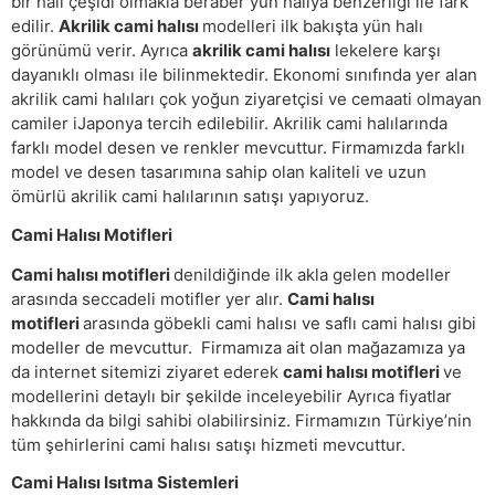
bir halı çeşidi olmakla beraber yün halıya benzerliği ile fark
edilir.
Akrilik cami halısı
modelleri ilk bakışta yün halı
görünümü verir. Ayrıca
akrilik cami halısı
lekelere karşı
dayanıklı olması ile bilinmektedir. Ekonomi sınıfında yer alan
akrilik cami halıları çok yoğun ziyaretçisi ve cemaati olmayan
camiler iJaponya tercih edilebilir. Akrilik cami halılarında
farklı model desen ve renkler mevcuttur. Firmamızda farklı
model ve desen tasarımına sahip olan kaliteli ve uzun
ömürlü akrilik cami halılarının satışı yapıyoruz.
Cami Halısı Motifleri
Cami halısı motifleri
denildiğinde ilk akla gelen modeller
arasında seccadeli motifler yer alır.
Cami halısı
motifleri
arasında göbekli cami halısı ve saflı cami halısı gibi
modeller de mevcuttur. Firmamıza ait olan mağazamıza ya
da internet sitemizi ziyaret ederek
cami halısı motifleri
ve
modellerini detaylı bir şekilde inceleyebilir Ayrıca fiyatlar
hakkında da bilgi sahibi olabilirsiniz. Firmamızın Türkiye’nin
tüm şehirlerini cami halısı satışı hizmeti mevcuttur.
Cami Halısı Isıtma Sistemleri