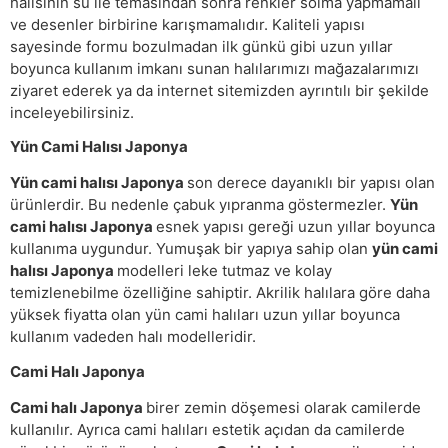
halısının su ile temasından sonra renkler solma yapmamalı
ve desenler birbirine karışmamalıdır. Kaliteli yapısı
sayesinde formu bozulmadan ilk günkü gibi uzun yıllar
boyunca kullanım imkanı sunan halılarımızı mağazalarımızı
ziyaret ederek ya da internet sitemizden ayrıntılı bir şekilde
inceleyebilirsiniz.
Yün Cami Halısı Japonya
Yün cami halısı Japonya
son derece dayanıklı bir yapısı olan
ürünlerdir. Bu nedenle çabuk yıpranma göstermezler.
Yün
cami halısı Japonya
esnek yapısı gereği uzun yıllar boyunca
kullanıma uygundur. Yumuşak bir yapıya sahip olan
yün cami
halısı Japonya
modelleri leke tutmaz ve kolay
temizlenebilme özelliğine sahiptir. Akrilik halılara göre daha
yüksek fiyatta olan yün cami halıları uzun yıllar boyunca
kullanım vadeden halı modelleridir.
Cami Halı Japonya
Cami halı Japonya
birer zemin döşemesi olarak camilerde
kullanılır. Ayrıca cami halıları estetik açıdan da camilerde