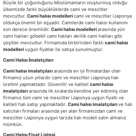
Büyük bir çoğunluğunu Müslümanların oluşturmuş olduğu
ülkemizde farklı büyüklüklerde cami ve mescitler
mevcuttur.
Cami halısı modelleri
cami ve mescitler iJaponya
oldukça önemli bir eşyadır. Camilerde cami halısı kullanımı
son derece önemlidir.
Cami halısı modelleri
arasında yün
cami halıları göbekli cami halıları akrilik cami halıları gibi
çeşitler mevcuttur. Firmamıda birbirinden farklı
cami halısı
modelleri
uygun fiyatlar ile satışa sunulmuştur.
Cami Halısı İmalatçıları
Cami halısı imalatçıları
arasında en iyi firmalardan olan
firmamız uzun yıllardır cami ve mescitler iJaponya halı
üretimi yapmaktadır. Güvenilir ve kaliteli
cami halısı
imalatçıları
arasında ilk sıralarda kendine yer edinmiş olan
firmamız tüm cami ve mescitler iJaponya uygun fiyatlı ve
kaliteli halı satışı yapmaktadır.
Cami halısı imalatçıları
ve halı
satıcıları firmaları arasında yer alan firmamızdan cami ve
mescitler iJaponya uygun tarzda halı modeli satın almanız
mümkün.
Cami Halısı Fiyat Listesi