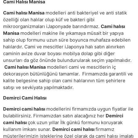
Cami Halısı Manisa
Cami halısı Manisa
modelleri anti bakteriyel ve anti statik
özelliği olan halılar olup küf ve bakteri gibi
mikroorganizmaları iJaponyade barındırmaz.
Cami halısı
Manisa
modelleri makine ile yıkamaya müsait bir yapıya
sahip olup formunu uzun süre boyunca muhafaza edebilen
halılardır. Cami ve mescitler iJaponya halı satın alınırken
caminin avize duvar boyası mobilya dolap gibi diğer
unsurları da göz önünde bulundurularak seçim yapılmalıdır.
Cami halısı Manisa
modelleri cami ve mescitlerin iç
dekorasyon bütünlüğünü tamamlar. Firmamızda garantili ve
kalite belgesine sahip olan cami halılarının tüm şehirlere
satışı ve sevkiyata yapılmaktadır.
Demirci Cami Halısı
Demirci cami halısı
modellerini firmamızda uygun fiyatlar ile
bulabilirsiniz. Firmamızdan satın alacağınız her
Demirci
cami halısı
çok uzun yıllar İlk günkü formunu koruyarak
kullanım imkanı sunar.
Demirci cami halısı
firmamız
müşterilerimizin isteklerine özel olarak da cami halısı imalatı