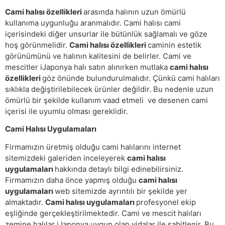
Cami halısı özellikleri
arasında halının uzun ömürlü
kullanıma uygunluğu aranmalıdır. Cami halısı cami
içerisindeki diğer unsurlar ile bütünlük sağlamalı ve göze
hoş görünmelidir.
Cami halısı özellikleri
caminin estetik
görünümünü ve halının kalitesini de belirler. Cami ve
mescitler iJaponya halı satın alınırken mutlaka
cami halısı
özellikleri
göz önünde bulundurulmalıdır. Çünkü cami halıları
sıklıkla değiştirilebilecek ürünler değildir. Bu nedenle uzun
ömürlü bir şekilde kullanım vaad etmeli ve desenen cami
içerisi ile uyumlu olması gereklidir.
Cami Halısı Uygulamaları
Firmamızın üretmiş olduğu cami halılarını internet
sitemizdeki galeriden inceleyerek
cami halısı
uygulamaları
hakkında detaylı bilgi edinebilirsiniz.
Firmamızın daha önce yapmış olduğu
cami halısı
uygulamaları
web sitemizde ayrıntılı bir şekilde yer
almaktadır.
Cami halısı uygulamaları
profesyonel ekip
eşliğinde gerçekleştirilmektedir. Cami ve mescit halıları
zemine halılar iJaponya uygun olan vidalar ile sabitlenir. Bu