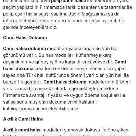
da mescitler iJaponya
polip cami halısı
modellerinden yana
seçim yapılabilir. Firmamızda farklı desenler ve tasarımlar ile
polip cami halısı satışı yapılmaktadır. Mağazamızı ya da
internet sitemizi ziyaret ederek modellerimizi ayrıntılı bir
şekilde inceleyebilirsiniz.
Cami Halısı Dokuma
Cami halısı dokuma
modelleri yapısı itibari ile yün halı
görünümü verir. Bu halı modelleri küflenmeye karşı
dayanıklıdır ve güneş ışığına karşı direnci yüksektir.
Cami
halısı dokuma
çeşitleri renklendirmeye müsait olan yapısı
sayesinde Türk halı kültüründe önemli yeri olan yün halı ile
benzerlik gösterir.
Cami halısı dokuma
modellerinin üretimi
ve tasarıma firmamız tarafından gerçekleştirilmektedir.
Firmamızda avantajlı fiyatlar ve uygun ödeme koşulları ile
satışa sunulmuş olan dokuma cami halılarını
kataloglarımızdan inceleyebilirsiniz.
Akrilik Cami Halısı
Akrilik cami halısı
modelleri yumuşak dokusu ile öne çıkan