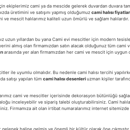
için ekiplerimiz cami ya da mescide gelerek duvardan duvara tam
mızda üretimini ve satışını yapmış olduğumuz
cami halısı fiyatla
i ve mescit halılarımız kaliteli uzun ömürlü ve sağlam halılardır.
mız uzun yıllardan bu yana Cami evi mescitler için modern tesisler
 yerini almış olan firmamızdan satın alacak olduğunuz tüm cami ve 
arı
arasında yer alan firmamızdan her cami ve mescit için uygun o
tler ile uyumlu olmalıdır. Bu nedenle cami halısı tercihi yapılır
zda satışı yapılan tüm
cami halısı desenleri
uzman kişiler tarafın
larımız cami ve mescitler içerisinde dekorasyon bütünlüğü sağla
ğu inceleyebilir ve sipariş talebi oluşturabilirsiniz. Cami halıları
iniz. Firmamıza ait olan irtibat numaralarımız internet sitemizd
 gelenek haline gelmiş ve önemli bir kültür olarak öne çıkmıştır