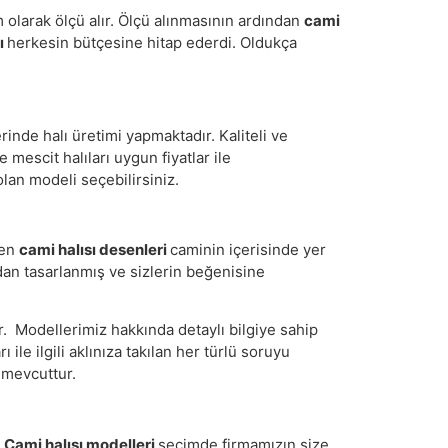
 olarak ölçü alır. Ölçü alınmasının ardından
cami
rı
herkesin bütçesine hitap ederdi. Oldukça
inde halı üretimi yapmaktadır. Kaliteli ve
mescit halıları uygun fiyatlar ile
lan modeli seçebilirsiniz.
ken
cami halısı desenleri
caminin içerisinde yer
dan tasarlanmış ve sizlerin beğenisine
r. Modellerimiz hakkında detaylı bilgiye sahip
 ile ilgili aklınıza takılan her türlü soruyu
e mevcuttur.
.
Cami halısı modelleri
seçimde firmamızın size