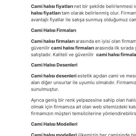
Cami halısı fiyatları
net bir şekilde belirlenmesi 
halısı fiyatları
tam olarak belirlenmiş olur. Firma
avantajlı fiyatlar ile satışa sunmuş olduğumuz cam
Cami Halısı Firmaları
Cami halısı firmaları
arasında en iyisi olan firma
güvenilir
cami halısı firmaları
arasında ilk sırada
satıştadır. Kaliteli ve güvenilir
cami halısı firmal
Cami Halısı Desenleri
Cami halısı desenleri
estetik açıdan cami ve mesci
alan diğer unsurlar ile uyumlu olmalıdır. Firmamı
sunulmuştur.
Ayrıca geniş bir renk yelpazesine sahip olan halı
olmak için firmamıza ait olan web sitemizdeki katalo
firmamızın müşteri temsilcilerine yönlendirebilirs
Cami Halısı Modelleri
Cami halısı modelleri
ülkemizin her camisinde bir