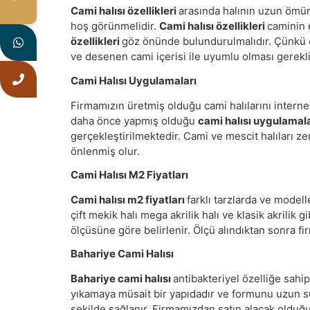
Cami halısı özellikleri
arasında halının uzun ömür
hoş görünmelidir.
Cami halısı özellikleri
caminin e
özellikleri
göz önünde bulundurulmalıdır. Çünkü ca
ve desenen cami içerisi ile uyumlu olması gerekli
Cami Halısı Uygulamaları
Firmamızın üretmiş olduğu cami halılarını intern
daha önce yapmış olduğu
cami halısı uygulamal
gerçekleştirilmektedir. Cami ve mescit halıları z
önlenmiş olur.
Cami Halısı M2 Fiyatları
Cami halısı m2 fiyatları
farklı tarzlarda ve modell
çift mekik halı mega akrilik halı ve klasik akrilik gi
ölçüsüne göre belirlenir. Ölçü alındıktan sonra fi
Bahariye Cami Halısı
Bahariye cami halısı
antibakteriyel özelliğe sahip
yıkamaya müsait bir yapıdadır ve formunu uzun 
şekilde sağlanır. Firmamızdan satın alacak olduğu