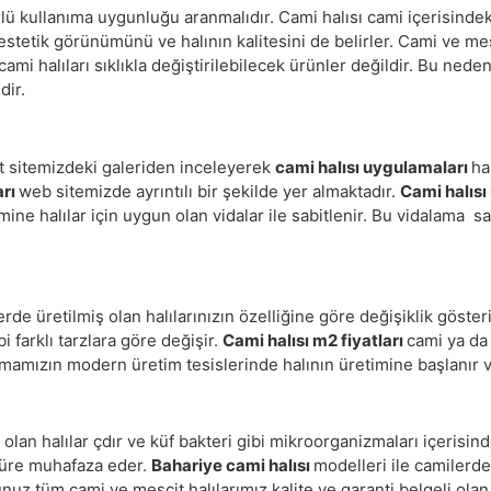
lü kullanıma uygunluğu aranmalıdır. Cami halısı cami içerisindek
stetik görünümünü ve halının kalitesini de belirler. Cami ve mesc
mi halıları sıklıkla değiştirilebilecek ürünler değildir. Bu ned
dir.
et sitemizdeki galeriden inceleyerek
cami halısı uygulamaları
ha
arı
web sitemizde ayrıntılı bir şekilde yer almaktadır.
Cami halısı
emine halılar için uygun olan vidalar ile sabitlenir. Bu vidalama
erde üretilmiş olan halılarınızın özelliğine göre değişiklik göster
bi farklı tarzlara göre değişir.
Cami halısı m2 fiyatları
cami ya da
rmamızın modern üretim tesislerinde halının üretimine başlanır ve
 olan halılar çdır ve küf bakteri gibi mikroorganizmaları içerisi
süre muhafaza eder.
Bahariye cami halısı
modelleri ile camilerd
nuz tüm cami ve mescit halılarımız kalite ve garanti belgeli olan