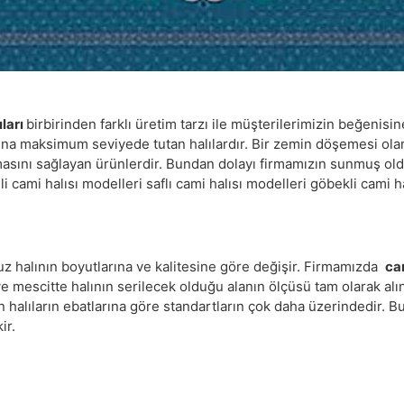
ıları
birbirinden farklı üretim tarzı ile müşterilerimizin beğenis
rına maksimum seviyede tutan halılardır. Bir zemin döşemesi ol
asını sağlayan ürünlerdir. Bundan dolayı firmamızın sunmuş oldu
ami halısı modelleri saflı cami halısı modelleri göbekli cami halıl
 halının boyutlarına ve kalitesine göre değişir. Firmamızda
cam
e mescitte halının serilecek olduğu alanın ölçüsü tam olarak al
an halıların ebatlarına göre standartların çok daha üzerindedir. 
ir.