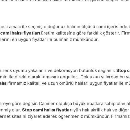
mesi amacı ile seçmiş olduğunuz halının ölçüsü cami içerisinde bi
cami halısı fiyatları
üretim kalitesine göre farklılık gösterir. Fi
lerini en uygun fiyatlar ile bulmanız mümkündür.
de renk uyumu yakalanır ve dekorasyon bütünlük sağlanır.
Stop c
in ile direkt olarak temasını engeller. Çok uzun yıllardan bu yan
alısı
firmamız kaliteli ve uzun ömürlü halıları uygun fiyatlar ile mü
eye göre değişir. Camiler oldukça büyük ebatlara sahip olan al
enmiş olur.
Stop cami halısı fiyatları
yün halı akrilik halı ve diğ
ın internet sitesini ziyaret ederek öğrenmeniz mümkündür. Firmamızd