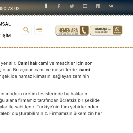
650 73 02
MSAL
TİŞİM
yer alır.
Cami halı
cami ve mescitler için son
miş olur. Bu açıdan cami ve mescitlerde
cami
r şekilde namaz kılmasını sağlayan zeminin
zın modern üretim tesislerinde bu halıların
ğu alana firmamız tarafından ücretsiz bir şekilde
dalar ile sabitlenir. Türkiye’nin tüm şehirlerinden
 talebi oluşturabilirsiniz. Firmamızın ülkemizin her