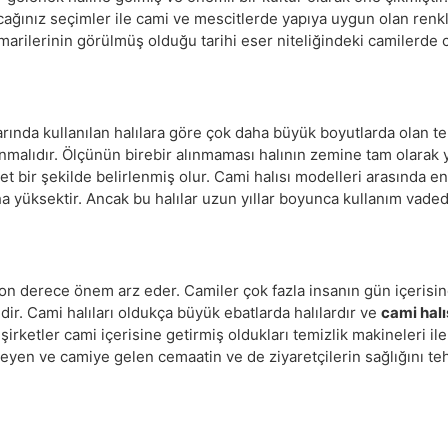
cağınız seçimler ile cami ve mescitlerde yapıya uygun olan ren
marilerinin görülmüş olduğu tarihi eser niteliğindeki camilerde 
rında kullanılan halılara göre çok daha büyük boyutlarda olan tek
alınmalıdır. Ölçünün birebir alınmaması halının zemine tam olara
net bir şekilde belirlenmiş olur. Cami halısı modelleri arasında e
daha yüksektir. Ancak bu halılar uzun yıllar boyunca kullanım va
on derece önem arz eder. Camiler çok fazla insanın gün içerisin
idir. Cami halıları oldukça büyük ebatlarda halılardır ve
cami halı
 şirketler cami içerisine getirmiş oldukları temizlik makineleri i
eyen ve camiye gelen cemaatin ve de ziyaretçilerin sağlığını teh