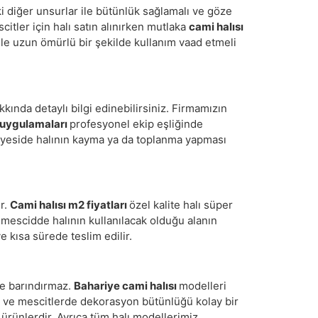
i diğer unsurlar ile bütünlük sağlamalı ve göze
itler için halı satın alınırken mutlaka
cami halısı
enle uzun ömürlü bir şekilde kullanım vaad etmeli
kkında detaylı bilgi edinebilirsiniz. Firmamızın
 uygulamaları
profesyonel ekip eşliğinde
 sayeside halının kayma ya da toplanma yapması
ir.
Cami halısı m2 fiyatları
özel kalite halı süper
 mescidde halının kullanılacak olduğu alanın
 kısa sürede teslim edilir.
nde barındırmaz.
Bahariye cami halısı
modelleri
e ve mescitlerde dekorasyon bütünlüğü kolay bir
 ürünlerdir. Ayrıca tüm halı modellerimiz