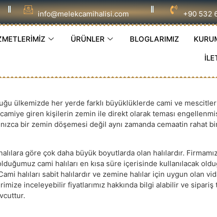
info@melekcamihalisi.com
+90 532 
ZMETLERİMİZ
ÜRÜNLER
BLOGLARIMIZ
KURU
İLE
u ülkemizde her yerde farklı büyüklüklerde cami ve mescitler 
e camiye giren kişilerin zemin ile direkt olarak teması engellen
alnızca bir zemin döşemesi değil aynı zamanda cemaatin rahat bi
n halılara göre çok daha büyük boyutlarda olan halılardır. Firmamı
olduğumuz cami halıları en kısa süre içerisinde kullanılacak oldu
 Cami halıları sabit halılardır ve zemine halılar için uygun olan vi
imize inceleyebilir fiyatlarımız hakkında bilgi alabilir ve sipariş
vcuttur.