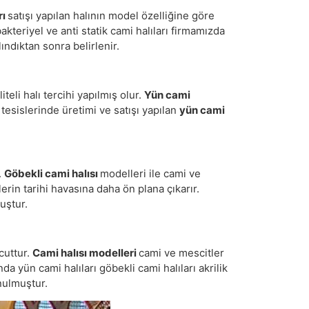
rı
satışı yapılan halının model özelliğine göre
kteriyel ve anti statik cami halıları firmamızda
ındıktan sonra belirlenir.
li halı tercihi yapılmış olur.
Yün cami
 tesislerinde üretimi ve satışı yapılan
yün cami
.
Göbekli cami halısı
modelleri ile cami ve
erin tarihi havasına daha ön plana çıkarır.
uştur.
cuttur.
Cami halısı modelleri
cami ve mescitler
nda yün cami halıları göbekli cami halıları akrilik
unulmuştur.