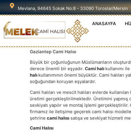
Mevlana, 94645 Sokak No:8 - 33090 Toroslar/Mersin
ANASAYFA
Hİ
Gaziantep Cami Halısı
Büyük bir çoğunluğunun Müslümanların oluşturduğ
derece önemli bir eşyadır.
Cami halı
kullanımı il
halı
kullanımının önemi büyüktür. Cami halıları y
soğuğundan koruyan eşyalardır.
Cami halıları ve mescit halıları evlerde kullanıla
üretimi gerçekleştirilmektedir. Üretimini yapmış 
sevkiyatı yapılır ve montaj işlemi gerçekleştirilir.
firmamız ile iletişime geçerek cami halısı modeller
şehrine
cami halısı
satışa ve sevkiyat hizmeti me
Cami Halısı