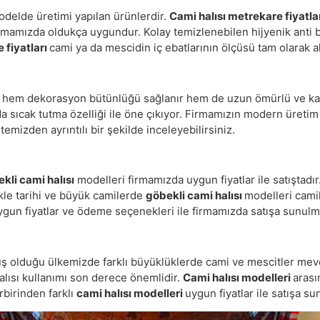
modelde üretimi yapılan ürünlerdir.
Cami halısı metrekare fiyatla
rmamızda oldukça uygundur. Kolay temizlenebilen hijyenik anti ba
 fiyatları
cami ya da mescidin iç ebatlarının ölçüsü tam olarak al
 hem dekorasyon bütünlüğü sağlanır hem de uzun ömürlü ve kalite
nda sıcak tutma özelliği ile öne çıkıyor. Firmamızın modern üretim
mizden ayrıntılı bir şekilde inceleyebilirsiniz.
kli cami halısı
modelleri firmamızda uygun fiyatlar ile satıştadır
kle tarihi ve büyük camilerde
göbekli cami halısı
modelleri camil
ygun fiyatlar ve ödeme seçenekleri ile firmamızda satışa sunulm
 olduğu ülkemizde farklı büyüklüklerde cami ve mescitler mev
alısı kullanımı son derece önemlidir.
Cami halısı modelleri
arası
rbirinden farklı
cami halısı modelleri
uygun fiyatlar ile satışa s