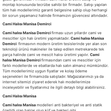
montajı konusunda tecrübe sahibi bir firmadır. Satışı yapılan
tüm halı modellerimiz garanti belgesine sahip olup herhangi
bir sorun yaşamanız halinde firmamızın güvencesi altındadır.
Cami Halısı Manisa Demirci
Cami halısı Manisa Demirci
firması uzun yıllardır cami ve
mescitler için halı üretimi yapmaktadır.
Cami halısı Manisa
Demirci
firmasının modern üretim tesislerinde yer alan son
teknoloji ürünü makineler ile talep edilen metrekarede tek
parça halinde cami ve mescit halısı üretimi yapılır.
Cami
halısı Manisa Demirci
firmasından cami ve mescitler için
farklı modellerde ve ebatlarda halı satın almanız mümkündür.
Tüm modellerimiz uygun fiyatlar ve kolay ödeme
seçenekleri ile firmamızda satıştadır. Mağazalarımızı ya da
internet sitemizi ziyaret ederek halı modellerimize
inceleyebilir ve fiyatlarımız ile ilgili detaylı bilgi alabilirsiniz.
Cami Halısı Manisa
Cami halısı Manisa
modelleri anti bakteriyel ve anti statik
özelliği olan halılar olup küf ve bakteri gibi