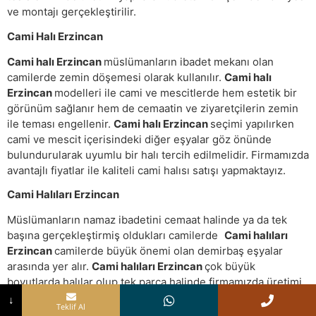
ve montajı gerçekleştirilir.
Cami Halı Erzincan
Cami halı Erzincan
müslümanların ibadet mekanı olan
camilerde zemin döşemesi olarak kullanılır.
Cami halı
Erzincan
modelleri ile cami ve mescitlerde hem estetik bir
görünüm sağlanır hem de cemaatin ve ziyaretçilerin zemin
ile teması engellenir.
Cami halı Erzincan
seçimi yapılırken
cami ve mescit içerisindeki diğer eşyalar göz önünde
bulundurularak uyumlu bir halı tercih edilmelidir. Firmamızda
avantajlı fiyatlar ile kaliteli cami halısı satışı yapmaktayız.
Cami Halıları Erzincan
Müslümanların namaz ibadetini cemaat halinde ya da tek
başına gerçekleştirmiş oldukları camilerde
Cami halıları
Erzincan
camilerde büyük önemi olan demirbaş eşyalar
arasında yer alır.
Cami halıları Erzincan
çok büyük
boyutlarda halılar olup tek parça halinde firmamızda üretimi
yapılır. Cami halısının üretimi yapılmadan önce profesyonel
↓
Teklif Al
ekibimiz tarafından Cami içerisinde keşif yapılarak duvardan