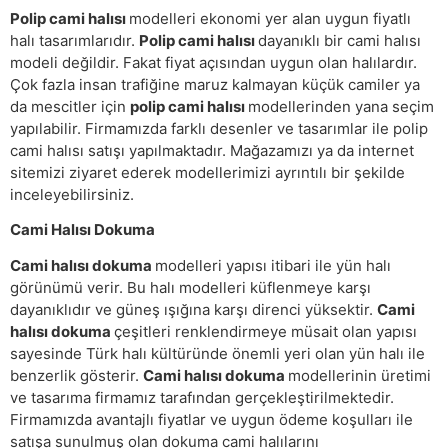
Polip cami halısı
modelleri ekonomi yer alan uygun fiyatlı
halı tasarımlarıdır.
Polip cami halısı
dayanıklı bir cami halısı
modeli değildir. Fakat fiyat açısından uygun olan halılardır.
Çok fazla insan trafiğine maruz kalmayan küçük camiler ya
da mescitler için
polip cami halısı
modellerinden yana seçim
yapılabilir. Firmamızda farklı desenler ve tasarımlar ile polip
cami halısı satışı yapılmaktadır. Mağazamızı ya da internet
sitemizi ziyaret ederek modellerimizi ayrıntılı bir şekilde
inceleyebilirsiniz.
Cami Halısı Dokuma
Cami halısı dokuma
modelleri yapısı itibari ile yün halı
görünümü verir. Bu halı modelleri küflenmeye karşı
dayanıklıdır ve güneş ışığına karşı direnci yüksektir.
Cami
halısı dokuma
çeşitleri renklendirmeye müsait olan yapısı
sayesinde Türk halı kültüründe önemli yeri olan yün halı ile
benzerlik gösterir.
Cami halısı dokuma
modellerinin üretimi
ve tasarıma firmamız tarafından gerçekleştirilmektedir.
Firmamızda avantajlı fiyatlar ve uygun ödeme koşulları ile
satışa sunulmuş olan dokuma cami halılarını