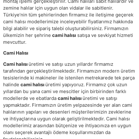
montaj işlemi gerçekleştirilir. Cami halıları sabit halılardır ve
zemine halılar için uygun olan vidalar ile sabitlenir.
Türkiye’nin tüm şehirlerinden firmamız ile iletişime geçerek
cami halısı modellerimize inceleyebilir fiyatlarımız hakkında
bilgi alabilir ve sipariş talebi oluşturabilirsiniz. Firmamızın
ülkemizin her şehrine
cami halısı
satışa ve sevkiyat hizmeti
mevcuttur.
Cami Halısı
Cami halısı
üretimi ve satışı uzun yıllardır firmamız
tarafından gerçekleştirilmektedir. Firmamızın modern üretim
tesislerinde ki makineler ile istenilen metrekarede tek parça
halinde
cami halısı
üretimi yapıyoruz. Firmamız çok uzun
yıllardan bu yana cami ve mescitler için birbirinden farklı
modellerde ve ebatlarda
cami halısı
üretimi ve satışı
yapmaktadır. Firmamızın üretim yelpazesinde yer alan cami
halılarının yapıları ve desenleri müşterilerimizin zevklerine
ve ihtiyaçlarına uygun olarak geliştirilmektedir. Cami halısı
modellerimiz arasından bütçenize ve ihtiyacınıza en uygun
olanı seçerek avantajlı ödeme koşullarımızdan da