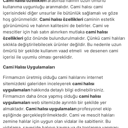
Cami halısı özellikleri
arasında halının uzun ömürlü
kullanıma uygunluğu aranmalıdır. Cami halısı cami
içerisindeki diğer unsurlar ile bütünlük sağlamalı ve göze
hoş görünmelidir.
Cami halısı özellikleri
caminin estetik
görünümünü ve halının kalitesini de belirler. Cami ve
mescitler için halı satın alınırken mutlaka
cami halısı
özellikleri
göz önünde bulundurulmalıdır. Çünkü cami halıları
sıklıkla değiştirilebilecek ürünler değildir. Bu nedenle uzun
ömürlü bir şekilde kullanım vaad etmeli ve desenen cami
içerisi ile uyumlu olması gereklidir.
Cami Halısı Uygulamaları
Firmamızın üretmiş olduğu cami halılarını internet
sitemizdeki galeriden inceleyerek
cami halısı
uygulamaları
hakkında detaylı bilgi edinebilirsiniz.
Firmamızın daha önce yapmış olduğu
cami halısı
uygulamaları
web sitemizde ayrıntılı bir şekilde yer
almaktadır.
Cami halısı uygulamaları
profesyonel ekip
eşliğinde gerçekleştirilmektedir. Cami ve mescit halıları
zemine halılar için uygun olan vidalar ile sabitlenir. Bu
vidalama sayeside halının kayma ya da toplanma yapması