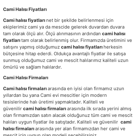
Cami Halısı Fiyatları
Cami halısı fiyatları
net bir şekilde belirlenmesi için
ekiplerimiz cami ya da mescide gelerek duvardan duvara
tam olarak ölçü alır. Ölçü alınmasının ardından
cami halısı
fiyatları
tam olarak belirlenmiş olur. Firmamızda üretimini ve
satışını yapmış olduğumuz
cami halısı fiyatları
herkesin
bütçesine hitap ederdi. Oldukça avantajlı fiyatlar ile satışa
sunmuş olduğumuz cami ve mescit halılarımız kaliteli uzun
ömürlü ve sağlam halılardır.
Cami Halısı Firmaları
Cami halısı firmaları
arasında en iyisi olan firmamız uzun
yıllardan bu yana Cami evi mescitler için modern
tesislerinde halı üretimi yapmaktadır. Kaliteli ve
güvenilir
cami halısı firmaları
arasında ilk sırada yerini almış
olan firmamızdan satın alacak olduğunuz tüm cami ve mescit
halıları uygun fiyatlar ile satıştadır. Kaliteli ve güvenilir
cami
halısı firmaları
arasında yer alan firmamızdan her cami ve
mescit için uygun olan modeli seçebilirsiniz.