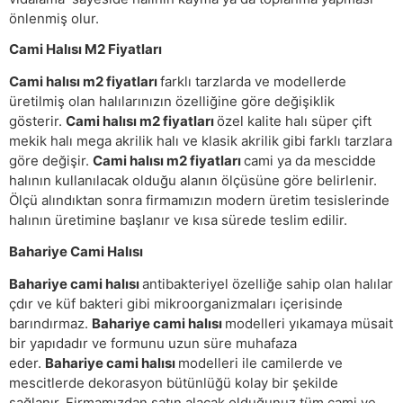
önlenmiş olur.
Cami Halısı M2 Fiyatları
Cami halısı m2 fiyatları
farklı tarzlarda ve modellerde
üretilmiş olan halılarınızın özelliğine göre değişiklik
gösterir.
Cami halısı m2 fiyatları
özel kalite halı süper çift
mekik halı mega akrilik halı ve klasik akrilik gibi farklı tarzlara
göre değişir.
Cami halısı m2 fiyatları
cami ya da mescidde
halının kullanılacak olduğu alanın ölçüsüne göre belirlenir.
Ölçü alındıktan sonra firmamızın modern üretim tesislerinde
halının üretimine başlanır ve kısa sürede teslim edilir.
Bahariye Cami Halısı
Bahariye cami halısı
antibakteriyel özelliğe sahip olan halılar
çdır ve küf bakteri gibi mikroorganizmaları içerisinde
barındırmaz.
Bahariye cami halısı
modelleri yıkamaya müsait
bir yapıdadır ve formunu uzun süre muhafaza
eder.
Bahariye cami halısı
modelleri ile camilerde ve
mescitlerde dekorasyon bütünlüğü kolay bir şekilde
sağlanır. Firmamızdan satın alacak olduğunuz tüm cami ve