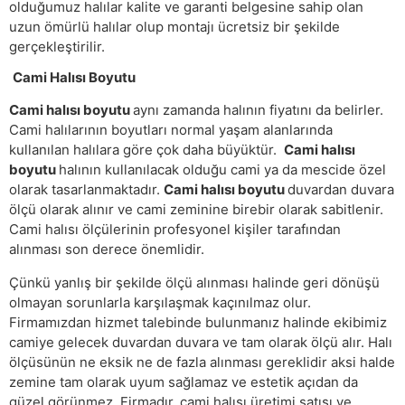
olduğumuz halılar kalite ve garanti belgesine sahip olan
uzun ömürlü halılar olup montajı ücretsiz bir şekilde
gerçekleştirilir.
Cami Halısı Boyutu
Cami halısı boyutu
aynı zamanda halının fiyatını da belirler.
Cami halılarının boyutları normal yaşam alanlarında
kullanılan halılara göre çok daha büyüktür.
Cami halısı
boyutu
halının kullanılacak olduğu cami ya da mescide özel
olarak tasarlanmaktadır.
Cami halısı boyutu
duvardan duvara
ölçü olarak alınır ve cami zeminine birebir olarak sabitlenir.
Cami halısı ölçülerinin profesyonel kişiler tarafından
alınması son derece önemlidir.
Çünkü yanlış bir şekilde ölçü alınması halinde geri dönüşü
olmayan sorunlarla karşılaşmak kaçınılmaz olur.
Firmamızdan hizmet talebinde bulunmanız halinde ekibimiz
camiye gelecek duvardan duvara ve tam olarak ölçü alır. Halı
ölçüsünün ne eksik ne de fazla alınması gereklidir aksi halde
zemine tam olarak uyum sağlamaz ve estetik açıdan da
güzel görünmez. Firmadır. cami halısı üretimi satışı ve