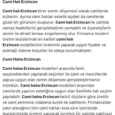
Cami Halı Erzincan
Cami halı Erzincan
birer zemin döşemesi olarak camilerde
kullanılır. Ayrıca cami halıları estetik açıdan da camilerde
güzel bir görünüm oluşturur.
Cami halı Erzincan
ile camide
namaz ibadetlerini gerçekleştiren cemaatin ve ziyaretçilerin
zemin ile direkt teması engellenmiş olur. Firmamız modern
üretim tesislerinde en kaliteli
cami halı
Erzincan
modellerinin üretimini yaparak uygun fiyatlar ve
avantajlı ödeme koşulları ile satışa sunulmaktadır.
Cami Halısı Erzincan
Cami halısı Erzincan
modelleri arasında farklı
seçeneklerden yapılacak seçimler ile cami ve mescitlerde
yapıya uygun olan zemin döşemesi gerçekleştirmeniz
mümkün.
Cami halısı Erzincan
modelleri arasından
camilerde yapının estetiğine uygun olan özellikte halı seçimi
yapılabilir.
Cami halısı Erzincan
belirli ölçülere göre üretilir
ve cami zeminine vidalama sureti ile sabitlenir. Firmamızdan
satın alacağınız tüm cami halıları kısa süre içerisinde
tesislerimizde üretimi yapılarak ücretsiz bir şekilde nakliyesi