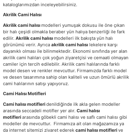
kataloglarımızdan inceleyebilirsiniz.
Akrilik Cami Halısı
Akrilik cami halısı
modelleri yumuşak dokusu ile öne çıkan
bir halı çeşidi olmakla beraber yün halıya benzerliği ile fark
edilir.
Akrilik cami halısı
modelleri ilk bakışta yün halı
görünümü verir. Ayrıca
akrilik cami halısı
lekelere karşı
dayanıklı olması ile bilinmektedir. Ekonomi sınıfında yer alan
akrilik cami halıları çok yoğun ziyaretçisi ve cemaati olmayan
camiler için tercih edilebilir. Akrilik cami halılarında farklı
model desen ve renkler mevcuttur. Firmamızda farklı model
ve desen tasarımına sahip olan kaliteli ve uzun ömürlü akrilik
cami halılarının satışı yapıyoruz.
Cami Halısı Motifleri
Cami halısı motifleri
denildiğinde ilk akla gelen modeller
arasında seccadeli motifler yer alır.
Cami halısı
motifleri
arasında göbekli cami halısı ve saflı cami halısı gibi
modeller de mevcuttur. Firmamıza ait olan mağazamıza ya
da internet sitemizi ziyaret ederek
cami halısı motifleri
ve