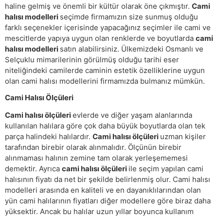
haline gelmiş ve önemli bir kültür olarak öne çıkmıştır.
Cami
halısı modelleri
seçimde firmamızın size sunmuş olduğu
farklı seçenekler içerisinde yapacağınız seçimler ile cami ve
mescitlerde yapıya uygun olan renklerde ve boyutlarda
cami
halısı modelleri
satın alabilirsiniz. Ülkemizdeki Osmanlı ve
Selçuklu mimarilerinin görülmüş olduğu tarihi eser
niteliğindeki camilerde caminin estetik özelliklerine uygun
olan cami halısı modellerini firmamızda bulmanız mümkün.
Cami Halısı Ölçüleri
Cami halısı ölçüleri
evlerde ve diğer yaşam alanlarında
kullanılan halılara göre çok daha büyük boyutlarda olan tek
parça halindeki halılardır.
Cami halısı ölçüleri
uzman kişiler
tarafından birebir olarak alınmalıdır. Ölçünün birebir
alınmaması halının zemine tam olarak yerleşememesi
demektir. Ayrıca
cami halısı ölçüleri
ile seçim yapılan cami
halısının fiyatı da net bir şekilde belirlenmiş olur. Cami halısı
modelleri arasında en kaliteli ve en dayanıklılarından olan
yün cami halılarının fiyatları diğer modellere göre biraz daha
yüksektir. Ancak bu halılar uzun yıllar boyunca kullanım