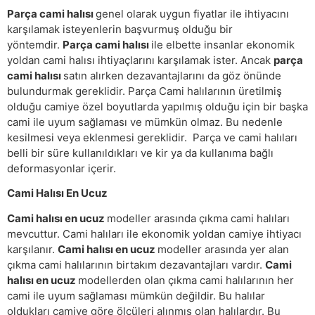
Parça cami halısı
genel olarak uygun fiyatlar ile ihtiyacını
karşılamak isteyenlerin başvurmuş olduğu bir
yöntemdir.
Parça cami halısı
ile elbette insanlar ekonomik
yoldan cami halısı ihtiyaçlarını karşılamak ister. Ancak
parça
cami halısı
satın alırken dezavantajlarını da göz önünde
bulundurmak gereklidir. Parça Cami halılarının üretilmiş
olduğu camiye özel boyutlarda yapılmış olduğu için bir başka
cami ile uyum sağlaması ve mümkün olmaz. Bu nedenle
kesilmesi veya eklenmesi gereklidir. Parça ve cami halıları
belli bir süre kullanıldıkları ve kir ya da kullanıma bağlı
deformasyonlar içerir.
Cami Halısı En Ucuz
Cami halısı en ucuz
modeller arasında çıkma cami halıları
mevcuttur. Cami halıları ile ekonomik yoldan camiye ihtiyacı
karşılanır.
Cami halısı en ucuz
modeller arasında yer alan
çıkma cami halılarının birtakım dezavantajları vardır.
Cami
halısı en ucuz
modellerden olan çıkma cami halılarının her
cami ile uyum sağlaması mümkün değildir. Bu halılar
oldukları camiye göre ölçüleri alınmış olan halılardır. Bu