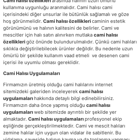
Cami halısı özellikleri
arasında halının uzun ömürlü
kullanıma uygunluğu aranmalıdır. Cami halısı cami
içerisindeki diğer unsurlar ile bütünlük sağlamalı ve göze
hoş görünmelidir.
Cami halısı özellikleri
caminin estetik
görünümünü ve halının kalitesini de belirler. Cami ve
mescitler için halı satın alınırken mutlaka
cami halısı
özellikleri
göz önünde bulundurulmalıdır. Çünkü cami halıları
sıklıkla değiştirilebilecek ürünler değildir. Bu nedenle uzun
ömürlü bir şekilde kullanım vaad etmeli ve desenen cami
içerisi ile uyumlu olması gereklidir.
Cami Halısı Uygulamaları
Firmamızın üretmiş olduğu cami halılarını internet
sitemizdeki galeriden inceleyerek
cami halısı
uygulamaları
hakkında detaylı bilgi edinebilirsiniz.
Firmamızın daha önce yapmış olduğu
cami halısı
uygulamaları
web sitemizde ayrıntılı bir şekilde yer
almaktadır.
Cami halısı uygulamaları
profesyonel ekip
eşliğinde gerçekleştirilmektedir. Cami ve mescit halıları
zemine halılar için uygun olan vidalar ile sabitlenir. Bu
vidalama sayeside halının kayma ya da toplanma yapması