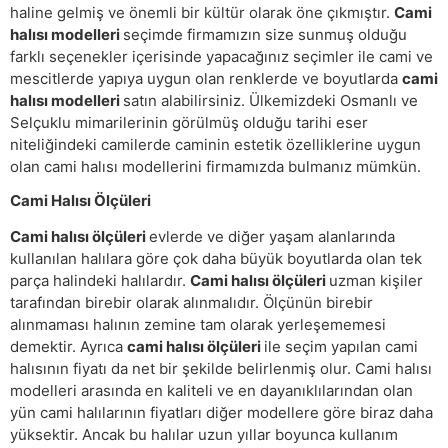
haline gelmiş ve önemli bir kültür olarak öne çıkmıştır.
Cami
halısı modelleri
seçimde firmamızın size sunmuş olduğu
farklı seçenekler içerisinde yapacağınız seçimler ile cami ve
mescitlerde yapıya uygun olan renklerde ve boyutlarda
cami
halısı modelleri
satın alabilirsiniz. Ülkemizdeki Osmanlı ve
Selçuklu mimarilerinin görülmüş olduğu tarihi eser
niteliğindeki camilerde caminin estetik özelliklerine uygun
olan cami halısı modellerini firmamızda bulmanız mümkün.
Cami Halısı Ölçüleri
Cami halısı ölçüleri
evlerde ve diğer yaşam alanlarında
kullanılan halılara göre çok daha büyük boyutlarda olan tek
parça halindeki halılardır.
Cami halısı ölçüleri
uzman kişiler
tarafından birebir olarak alınmalıdır. Ölçünün birebir
alınmaması halının zemine tam olarak yerleşememesi
demektir. Ayrıca
cami halısı ölçüleri
ile seçim yapılan cami
halısının fiyatı da net bir şekilde belirlenmiş olur. Cami halısı
modelleri arasında en kaliteli ve en dayanıklılarından olan
yün cami halılarının fiyatları diğer modellere göre biraz daha
yüksektir. Ancak bu halılar uzun yıllar boyunca kullanım