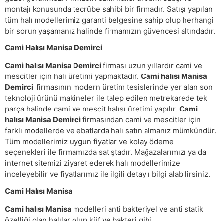
montajı konusunda tecrübe sahibi bir firmadır. Satışı yapılan
tüm halı modellerimiz garanti belgesine sahip olup herhangi
bir sorun yaşamanız halinde firmamızın güvencesi altındadır.
Cami Halısı Manisa Demirci
Cami halısı Manisa Demirci
firması uzun yıllardır cami ve
mescitler için halı üretimi yapmaktadır.
Cami halısı Manisa
Demirci
firmasının modern üretim tesislerinde yer alan son
teknoloji ürünü makineler ile talep edilen metrekarede tek
parça halinde cami ve mescit halısı üretimi yapılır.
Cami
halısı Manisa Demirci
firmasından cami ve mescitler için
farklı modellerde ve ebatlarda halı satın almanız mümkündür.
Tüm modellerimiz uygun fiyatlar ve kolay ödeme
seçenekleri ile firmamızda satıştadır. Mağazalarımızı ya da
internet sitemizi ziyaret ederek halı modellerimize
inceleyebilir ve fiyatlarımız ile ilgili detaylı bilgi alabilirsiniz.
Cami Halısı Manisa
Cami halısı Manisa
modelleri anti bakteriyel ve anti statik
özelliği olan halılar olup küf ve bakteri gibi