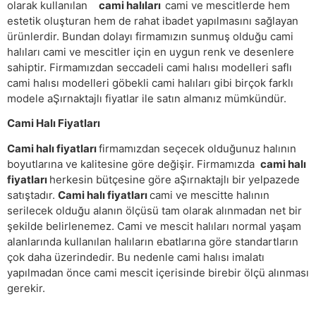
olarak kullanılan
cami halıları
cami ve mescitlerde hem
estetik oluşturan hem de rahat ibadet yapılmasını sağlayan
ürünlerdir. Bundan dolayı firmamızın sunmuş olduğu cami
halıları cami ve mescitler için en uygun renk ve desenlere
sahiptir. Firmamızdan seccadeli cami halısı modelleri saflı
cami halısı modelleri göbekli cami halıları gibi birçok farklı
modele aŞırnaktajlı fiyatlar ile satın almanız mümkündür.
Cami Halı Fiyatları
Cami halı fiyatları
firmamızdan seçecek olduğunuz halının
boyutlarına ve kalitesine göre değişir. Firmamızda
cami halı
fiyatları
herkesin bütçesine göre aŞırnaktajlı bir yelpazede
satıştadır.
Cami halı fiyatları
cami ve mescitte halının
serilecek olduğu alanın ölçüsü tam olarak alınmadan net bir
şekilde belirlenemez. Cami ve mescit halıları normal yaşam
alanlarında kullanılan halıların ebatlarına göre standartların
çok daha üzerindedir. Bu nedenle cami halısı imalatı
yapılmadan önce cami mescit içerisinde birebir ölçü alınması
gerekir.