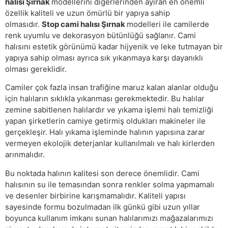
halısı Şırnak
modellerini diğerlerinden ayıran en önemli
özellik kaliteli ve uzun ömürlü bir yapıya sahip
olmasıdır.
Stop cami halısı Şırnak
modelleri ile camilerde
renk uyumlu ve dekorasyon bütünlüğü sağlanır. Cami
halısını estetik görünümü kadar hijyenik ve leke tutmayan bir
yapıya sahip olması ayrıca sık yıkanmaya karşı dayanıklı
olması gereklidir.
Camiler çok fazla insan trafiğine maruz kalan alanlar olduğu
için halıların sıklıkla yıkanması gerekmektedir. Bu halılar
zemine sabitlenen halılardır ve yıkama işlemi halı temizliği
yapan şirketlerin camiye getirmiş oldukları makineler ile
gerçekleşir. Halı yıkama işleminde halının yapısına zarar
vermeyen ekolojik deterjanlar kullanılmalı ve halı kirlerden
arınmalıdır.
Bu noktada halının kalitesi son derece önemlidir. Cami
halısının su ile temasından sonra renkler solma yapmamalı
ve desenler birbirine karışmamalıdır. Kaliteli yapısı
sayesinde formu bozulmadan ilk günkü gibi uzun yıllar
boyunca kullanım imkanı sunan halılarımızı mağazalarımızı