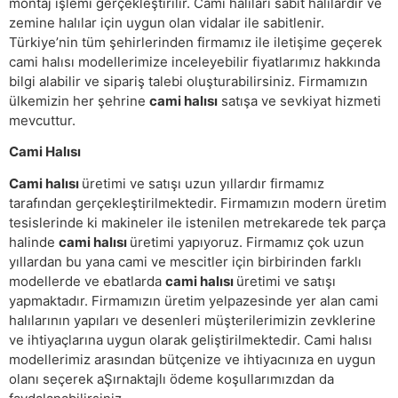
montaj işlemi gerçekleştirilir. Cami halıları sabit halılardır ve
zemine halılar için uygun olan vidalar ile sabitlenir.
Türkiye’nin tüm şehirlerinden firmamız ile iletişime geçerek
cami halısı modellerimize inceleyebilir fiyatlarımız hakkında
bilgi alabilir ve sipariş talebi oluşturabilirsiniz. Firmamızın
ülkemizin her şehrine
cami halısı
satışa ve sevkiyat hizmeti
mevcuttur.
Cami Halısı
Cami halısı
üretimi ve satışı uzun yıllardır firmamız
tarafından gerçekleştirilmektedir. Firmamızın modern üretim
tesislerinde ki makineler ile istenilen metrekarede tek parça
halinde
cami halısı
üretimi yapıyoruz. Firmamız çok uzun
yıllardan bu yana cami ve mescitler için birbirinden farklı
modellerde ve ebatlarda
cami halısı
üretimi ve satışı
yapmaktadır. Firmamızın üretim yelpazesinde yer alan cami
halılarının yapıları ve desenleri müşterilerimizin zevklerine
ve ihtiyaçlarına uygun olarak geliştirilmektedir. Cami halısı
modellerimiz arasından bütçenize ve ihtiyacınıza en uygun
olanı seçerek aŞırnaktajlı ödeme koşullarımızdan da