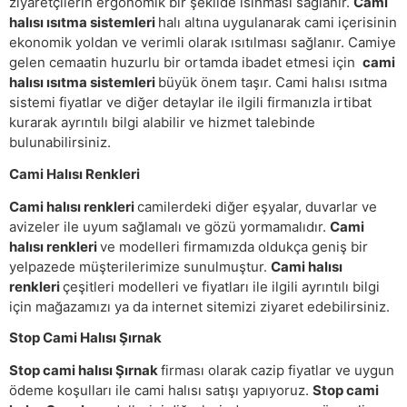
ziyaretçilerin ergonomik bir şekilde ısınması sağlanır.
Cami
halısı ısıtma sistemleri
halı altına uygulanarak cami içerisinin
ekonomik yoldan ve verimli olarak ısıtılması sağlanır. Camiye
gelen cemaatin huzurlu bir ortamda ibadet etmesi için
cami
halısı ısıtma sistemleri
büyük önem taşır. Cami halısı ısıtma
sistemi fiyatlar ve diğer detaylar ile ilgili firmanızla irtibat
kurarak ayrıntılı bilgi alabilir ve hizmet talebinde
bulunabilirsiniz.
Cami Halısı Renkleri
Cami halısı renkleri
camilerdeki diğer eşyalar, duvarlar ve
avizeler ile uyum sağlamalı ve gözü yormamalıdır.
Cami
halısı renkleri
ve modelleri firmamızda oldukça geniş bir
yelpazede müşterilerimize sunulmuştur.
Cami halısı
renkleri
çeşitleri modelleri ve fiyatları ile ilgili ayrıntılı bilgi
için mağazamızı ya da internet sitemizi ziyaret edebilirsiniz.
Stop Cami Halısı Şırnak
Stop cami halısı Şırnak
firması olarak cazip fiyatlar ve uygun
ödeme koşulları ile cami halısı satışı yapıyoruz.
Stop cami