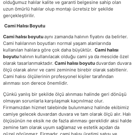
olduğumuz halılar kalite ve garanti belgesine sahip olan
uzun ömürlü halılar olup montajı ücretsiz bir şekilde
gerçekleştirilir.
Cami Halısı Boyutu
Cami halısı boyutu
aynı zamanda halının fiyatını da belirler.
Cami halılarının boyutları normal yaşam alanlarında
kullanılan halılara göre çok daha büyüktür.
Cami halısı
boyutu
halının kullanılacak olduğu cami ya da mescide özel
olarak tasarlanmaktadır.
Cami halısı boyutu
duvardan duvara
ölçü olarak alınır ve cami zeminine birebir olarak sabitlenir.
Cami halısı ölçülerinin profesyonel kişiler tarafından
alınması son derece önemlidir.
Çünkü yanlış bir şekilde ölçü alınması halinde geri dönüşü
olmayan sorunlarla karşılaşmak kaçınılmaz olur.
Firmamızdan hizmet talebinde bulunmanız halinde ekibimiz
camiye gelecek duvardan duvara ve tam olarak ölçü alır. Halı
ölçüsünün ne eksik ne de fazla alınması gereklidir aksi halde
zemine tam olarak uyum sağlamaz ve estetik açıdan da
güzel görünmez. Firmadır. cami halısı üretimi satışı ve