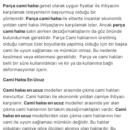
Parça cami halısı
genel olarak uygun fiyatlar ile ihtiyacını
karşılamak isteyenlerin başvurmuş olduğu bir
yöntemdir.
Parça cami halısı
ile elbette insanlar ekonomik
yoldan cami halısı ihtiyaçlarını karşılamak ister. Ancak
parça
cami halısı
satın alırken dezaŞırnaktajlarını da göz önünde
bulundurmak gereklidir. Parça Cami halılarının üretilmiş
olduğu camiye özel boyutlarda yapılmış olduğu için bir başka
cami ile uyum sağlaması ve mümkün olmaz. Bu nedenle
kesilmesi veya eklenmesi gereklidir. Parça ve cami halıları
belli bir süre kullanıldıkları ve kir ya da kullanıma bağlı
deformasyonlar içerir.
Cami Halısı En Ucuz
Cami halısı en ucuz
modeller arasında çıkma cami halıları
mevcuttur. Cami halıları ile ekonomik yoldan camiye ihtiyacı
karşılanır.
Cami halısı en ucuz
modeller arasında yer alan
çıkma cami halılarının birtakım dezaŞırnaktajları vardır.
Cami
halısı en ucuz
modellerden olan çıkma cami halılarının her
cami ile uyum sağlaması mümkün değildir. Bu halılar
oldukları camiye göre ölçüleri alınmış olan halılardır. Bu