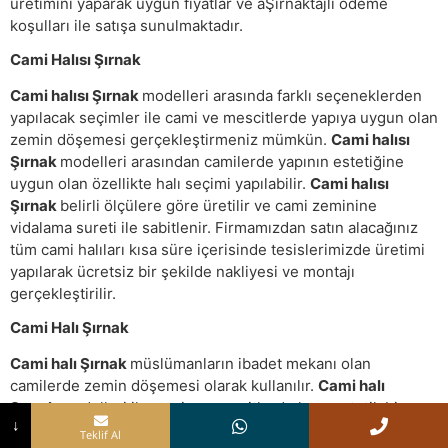
üretimini yaparak uygun fiyatlar ve aŞırnaktajlı ödeme
koşulları ile satışa sunulmaktadır.
Cami Halısı Şırnak
Cami halısı Şırnak
modelleri arasında farklı seçeneklerden
yapılacak seçimler ile cami ve mescitlerde yapıya uygun olan
zemin döşemesi gerçekleştirmeniz mümkün.
Cami halısı
Şırnak
modelleri arasından camilerde yapının estetiğine
uygun olan özellikte halı seçimi yapılabilir.
Cami halısı
Şırnak
belirli ölçülere göre üretilir ve cami zeminine
vidalama sureti ile sabitlenir. Firmamızdan satın alacağınız
tüm cami halıları kısa süre içerisinde tesislerimizde üretimi
yapılarak ücretsiz bir şekilde nakliyesi ve montajı
gerçekleştirilir.
Cami Halı Şırnak
Cami halı Şırnak
müslümanların ibadet mekanı olan
camilerde zemin döşemesi olarak kullanılır.
Cami halı
Şırnak
modelleri ile cami ve mescitlerde hem estetik bir
↓
görünüm sağlanır hem de cemaatin ve ziyaretçilerin zemin
Teklif Al