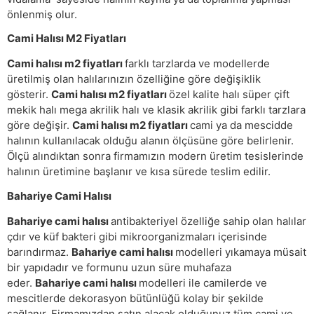
önlenmiş olur.
Cami Halısı M2 Fiyatları
Cami halısı m2 fiyatları
farklı tarzlarda ve modellerde
üretilmiş olan halılarınızın özelliğine göre değişiklik
gösterir.
Cami halısı m2 fiyatları
özel kalite halı süper çift
mekik halı mega akrilik halı ve klasik akrilik gibi farklı tarzlara
göre değişir.
Cami halısı m2 fiyatları
cami ya da mescidde
halının kullanılacak olduğu alanın ölçüsüne göre belirlenir.
Ölçü alındıktan sonra firmamızın modern üretim tesislerinde
halının üretimine başlanır ve kısa sürede teslim edilir.
Bahariye Cami Halısı
Bahariye cami halısı
antibakteriyel özelliğe sahip olan halılar
çdır ve küf bakteri gibi mikroorganizmaları içerisinde
barındırmaz.
Bahariye cami halısı
modelleri yıkamaya müsait
bir yapıdadır ve formunu uzun süre muhafaza
eder.
Bahariye cami halısı
modelleri ile camilerde ve
mescitlerde dekorasyon bütünlüğü kolay bir şekilde
sağlanır. Firmamızdan satın alacak olduğunuz tüm cami ve