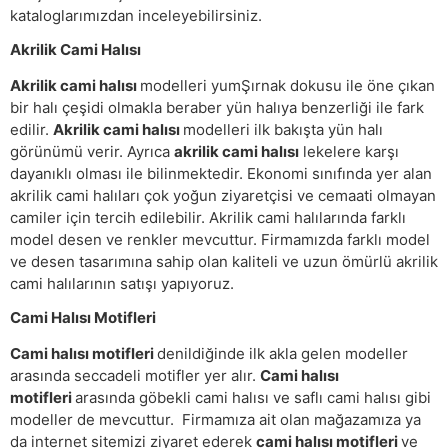
kataloglarımızdan inceleyebilirsiniz.
Akrilik Cami Halısı
Akrilik cami halısı
modelleri yumŞırnak dokusu ile öne çıkan
bir halı çeşidi olmakla beraber yün halıya benzerliği ile fark
edilir.
Akrilik cami halısı
modelleri ilk bakışta yün halı
görünümü verir. Ayrıca
akrilik cami halısı
lekelere karşı
dayanıklı olması ile bilinmektedir. Ekonomi sınıfında yer alan
akrilik cami halıları çok yoğun ziyaretçisi ve cemaati olmayan
camiler için tercih edilebilir. Akrilik cami halılarında farklı
model desen ve renkler mevcuttur. Firmamızda farklı model
ve desen tasarımına sahip olan kaliteli ve uzun ömürlü akrilik
cami halılarının satışı yapıyoruz.
Cami Halısı Motifleri
Cami halısı motifleri
denildiğinde ilk akla gelen modeller
arasında seccadeli motifler yer alır.
Cami halısı
motifleri
arasında göbekli cami halısı ve saflı cami halısı gibi
modeller de mevcuttur. Firmamıza ait olan mağazamıza ya
da internet sitemizi ziyaret ederek
cami halısı motifleri
ve