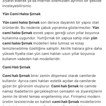
ziyaret ederek ya da internet sitemizden ayrıntılı bir şekilde
inceleyebilirsiniz.
Yün Cami Halısı Şırnak
Yün cami halısı Şırnak
son derece dayanıklı bir yapısı olan
ürünlerdir. Bu nedenle çabuk yıpranma göstermezler.
Yün
cami halısı Şırnak
esnek yapısı gereği uzun yıllar boyunca
kullanıma uygundur. YumŞırnak bir yapıya sahip olan
yün
cami halısı Şırnak
modelleri leke tutmaz ve kolay
temizlenebilme özelliğine sahiptir. Akrilik halılara göre daha
yüksek fiyatta olan yün cami halıları uzun yıllar boyunca
kullanım vadeden halı modelleridir.
Cami Halı Şırnak
Cami halı Şırnak
birer zemin döşemesi olarak camilerde
kullanılır. Ayrıca cami halıları estetik açıdan da camilerde
güzel bir görünüm oluşturur.
Cami halı Şırnak
ile camide
namaz ibadetlerini gerçekleştiren cemaatin ve ziyaretçilerin
zemin ile direkt teması engellenmiş olur. Firmamız modern
üretim tesislerinde en kaliteli
cami halı Şırnak
modellerinin