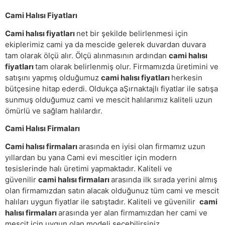
Cami Halısı Fiyatları
Cami halısı fiyatları
net bir şekilde belirlenmesi için
ekiplerimiz cami ya da mescide gelerek duvardan duvara
tam olarak ölçü alır. Ölçü alınmasının ardından
cami halısı
fiyatları
tam olarak belirlenmiş olur. Firmamızda üretimini ve
satışını yapmış olduğumuz
cami halısı fiyatları
herkesin
bütçesine hitap ederdi. Oldukça aŞırnaktajlı fiyatlar ile satışa
sunmuş olduğumuz cami ve mescit halılarımız kaliteli uzun
ömürlü ve sağlam halılardır.
Cami Halısı Firmaları
Cami halısı firmaları
arasında en iyisi olan firmamız uzun
yıllardan bu yana Cami evi mescitler için modern
tesislerinde halı üretimi yapmaktadır. Kaliteli ve
güvenilir
cami halısı firmaları
arasında ilk sırada yerini almış
olan firmamızdan satın alacak olduğunuz tüm cami ve mescit
halıları uygun fiyatlar ile satıştadır. Kaliteli ve güvenilir
cami
halısı firmaları
arasında yer alan firmamızdan her cami ve
mescit için uygun olan modeli seçebilirsiniz.