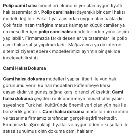
Polip cami halısı
modelleri ekonomi yer alan uygun fiyatlı
halı tasarımlarıdır.
Polip cami halısı
dayanıklı bir cami halısı
modeli değildir. Fakat fiyat açısından uygun olan halılardır.
Çok fazla insan trafiğine maruz kalmayan küçük camiler ya
da mescitler için
polip cami halısı
modellerinden yana seçim
yapılabilir. Firmamızda farklı desenler ve tasarımlar ile polip
cami halısı satışı yapılmaktadır. Mağazamızı ya da internet
sitemizi ziyaret ederek modellerimizi ayrıntılı bir şekilde
inceleyebilirsiniz.
Cami Halısı Dokuma
Cami halısı dokuma
modelleri yapısı itibari ile yün halı
görünümü verir. Bu halı modelleri küflenmeye karşı
dayanıklıdır ve güneş ışığına karşı direnci yüksektir.
Cami
halısı dokuma
çeşitleri renklendirmeye müsait olan yapısı
sayesinde Türk halı kültüründe önemli yeri olan yün halı ile
benzerlik gösterir.
Cami halısı dokuma
modellerinin üretimi
ve tasarıma firmamız tarafından gerçekleştirilmektedir.
Firmamızda aŞırnaktajlı fiyatlar ve uygun ödeme koşulları ile
satışa sunulmuş olan dokuma cami halılarını