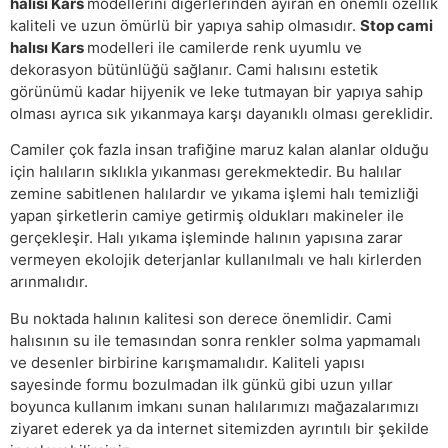
halısı Kars
modellerini diğerlerinden ayıran en önemli özellik
kaliteli ve uzun ömürlü bir yapıya sahip olmasıdır.
Stop cami
halısı Kars
modelleri ile camilerde renk uyumlu ve
dekorasyon bütünlüğü sağlanır. Cami halısını estetik
görünümü kadar hijyenik ve leke tutmayan bir yapıya sahip
olması ayrıca sık yıkanmaya karşı dayanıklı olması gereklidir.
Camiler çok fazla insan trafiğine maruz kalan alanlar olduğu
için halıların sıklıkla yıkanması gerekmektedir. Bu halılar
zemine sabitlenen halılardır ve yıkama işlemi halı temizliği
yapan şirketlerin camiye getirmiş oldukları makineler ile
gerçekleşir. Halı yıkama işleminde halının yapısına zarar
vermeyen ekolojik deterjanlar kullanılmalı ve halı kirlerden
arınmalıdır.
Bu noktada halının kalitesi son derece önemlidir. Cami
halısının su ile temasından sonra renkler solma yapmamalı
ve desenler birbirine karışmamalıdır. Kaliteli yapısı
sayesinde formu bozulmadan ilk günkü gibi uzun yıllar
boyunca kullanım imkanı sunan halılarımızı mağazalarımızı
ziyaret ederek ya da internet sitemizden ayrıntılı bir şekilde