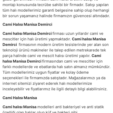
montajı konusunda tecrübe sahibi bir firmadır. Satışı yapılan
tüm halı modellerimiz garanti belgesine sahip olup herhangi
bir sorun yaşamanız halinde firmamızın güvencesi altındadır.
Cami Halısı Manisa Demirci
Cami halısı Manisa Demirci
firması uzun yıllardır cami ve
mescitler için halı üretimi yapmaktadır.
Cami halısı Manisa
Demirci
firmasının modern üretim tesislerinde yer alan son
teknoloji ürünü makineler ile talep edilen metrekarede tek
parça halinde cami ve mescit halısı üretimi yapılır.
Cami
halısı Manisa Demirci
firmasından cami ve mescitler için
farklı modellerde ve ebatlarda halı satın almanız mümkündür.
Tüm modellerimiz uygun fiyatlar ve kolay ödeme
seçenekleri ile firmamızda satıştadır. Mağazalarımızı ya da
internet sitemizi ziyaret ederek halı modellerimize
inceleyebilir ve fiyatlarımız ile ilgili detaylı bilgi alabilirsiniz.
Cami Halısı Manisa
Cami halısı Manisa
modelleri anti bakteriyel ve anti statik
özelliği olan halılar olup küf ve bakteri gibi