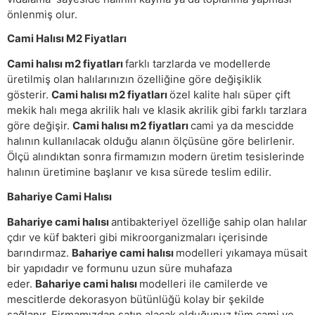
önlenmiş olur.
Cami Halısı M2 Fiyatları
Cami halısı m2 fiyatları
farklı tarzlarda ve modellerde
üretilmiş olan halılarınızın özelliğine göre değişiklik
gösterir.
Cami halısı m2 fiyatları
özel kalite halı süper çift
mekik halı mega akrilik halı ve klasik akrilik gibi farklı tarzlara
göre değişir.
Cami halısı m2 fiyatları
cami ya da mescidde
halının kullanılacak olduğu alanın ölçüsüne göre belirlenir.
Ölçü alındıktan sonra firmamızın modern üretim tesislerinde
halının üretimine başlanır ve kısa sürede teslim edilir.
Bahariye Cami Halısı
Bahariye cami halısı
antibakteriyel özelliğe sahip olan halılar
çdır ve küf bakteri gibi mikroorganizmaları içerisinde
barındırmaz.
Bahariye cami halısı
modelleri yıkamaya müsait
bir yapıdadır ve formunu uzun süre muhafaza
eder.
Bahariye cami halısı
modelleri ile camilerde ve
mescitlerde dekorasyon bütünlüğü kolay bir şekilde
sağlanır. Firmamızdan satın alacak olduğunuz tüm cami ve