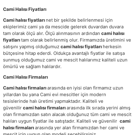
Cami Halısı Fiyatları
Cami halısı fiyatları
net bir şekilde belirlenmesi için
ekiplerimiz cami ya da mescide gelerek duvardan duvara
tam olarak ölçü alır. Ölçü alınmasının ardından
cami halısı
fiyatları
tam olarak belirlenmiş olur. Firmamızda üretimini ve
satışını yapmış olduğumuz
cami halısı fiyatları
herkesin
bütçesine hitap ederdi. Oldukça avantajlı fiyatlar ile satışa
sunmuş olduğumuz cami ve mescit halılarımız kaliteli uzun
ömürlü ve sağlam halılardır.
Cami Halısı Firmaları
Cami halısı firmaları
arasında en iyisi olan firmamız uzun
yıllardan bu yana Cami evi mescitler için modern
tesislerinde halı üretimi yapmaktadır. Kaliteli ve
güvenilir
cami halısı firmaları
arasında ilk sırada yerini almış
olan firmamızdan satın alacak olduğunuz tüm cami ve mescit
halıları uygun fiyatlar ile satıştadır. Kaliteli ve güvenilir
cami
halısı firmaları
arasında yer alan firmamızdan her cami ve
mescit için uygun olan modeli seçebilirsiniz.