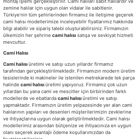
montaj işlemi gerçekleştirilir. Cami halıları sabit halılardır ve
zemine halılar için uygun olan vidalar ile sabitlenir.
Türkiye’nin tüm şehirlerinden firmamız ile iletişime geçerek
cami halısı modellerimize inceleyebilir fiyatlarımız hakkında
bilgi alabilir ve sipariş talebi oluşturabilirsiniz. Firmamızın
ülkemizin her şehrine
cami halısı
satışa ve sevkiyat hizmeti
mevcuttur.
Cami Halısı
Cami halısı
üretimi ve satışı uzun yıllardır firmamız
tarafından gerçekleştirilmektedir. Firmamızın modern üretim
tesislerinde ki makineler ile istenilen metrekarede tek parça
halinde
cami halısı
üretimi yapıyoruz. Firmamız çok uzun
yıllardan bu yana cami ve mescitler için birbirinden farklı
modellerde ve ebatlarda
cami halısı
üretimi ve satışı
yapmaktadır. Firmamızın üretim yelpazesinde yer alan cami
halılarının yapıları ve desenleri müşterilerimizin zevklerine
ve ihtiyaçlarına uygun olarak geliştirilmektedir. Cami halısı
modellerimiz arasından bütçenize ve ihtiyacınıza en uygun
olanı seçerek avantajlı ödeme koşullarımızdan da