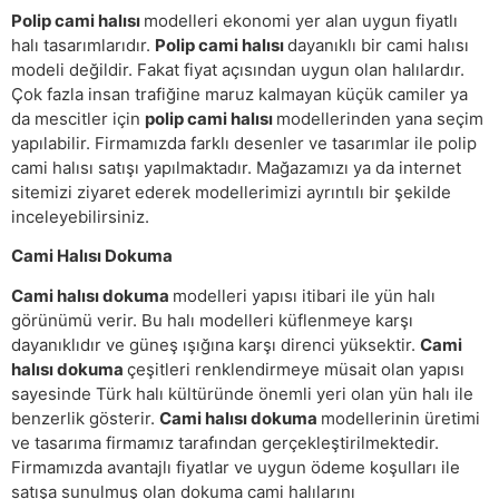
Polip cami halısı
modelleri ekonomi yer alan uygun fiyatlı
halı tasarımlarıdır.
Polip cami halısı
dayanıklı bir cami halısı
modeli değildir. Fakat fiyat açısından uygun olan halılardır.
Çok fazla insan trafiğine maruz kalmayan küçük camiler ya
da mescitler için
polip cami halısı
modellerinden yana seçim
yapılabilir. Firmamızda farklı desenler ve tasarımlar ile polip
cami halısı satışı yapılmaktadır. Mağazamızı ya da internet
sitemizi ziyaret ederek modellerimizi ayrıntılı bir şekilde
inceleyebilirsiniz.
Cami Halısı Dokuma
Cami halısı dokuma
modelleri yapısı itibari ile yün halı
görünümü verir. Bu halı modelleri küflenmeye karşı
dayanıklıdır ve güneş ışığına karşı direnci yüksektir.
Cami
halısı dokuma
çeşitleri renklendirmeye müsait olan yapısı
sayesinde Türk halı kültüründe önemli yeri olan yün halı ile
benzerlik gösterir.
Cami halısı dokuma
modellerinin üretimi
ve tasarıma firmamız tarafından gerçekleştirilmektedir.
Firmamızda avantajlı fiyatlar ve uygun ödeme koşulları ile
satışa sunulmuş olan dokuma cami halılarını