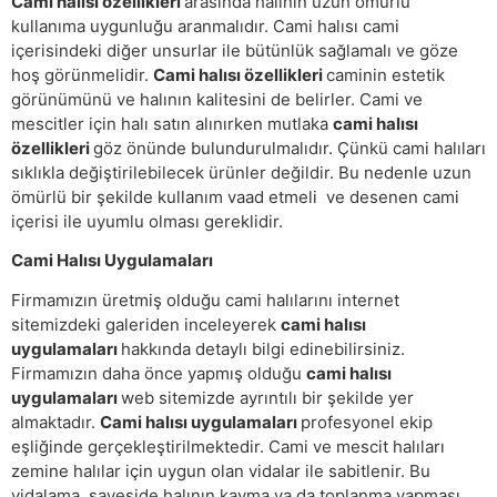
Cami halısı özellikleri
arasında halının uzun ömürlü
kullanıma uygunluğu aranmalıdır. Cami halısı cami
içerisindeki diğer unsurlar ile bütünlük sağlamalı ve göze
hoş görünmelidir.
Cami halısı özellikleri
caminin estetik
görünümünü ve halının kalitesini de belirler. Cami ve
mescitler için halı satın alınırken mutlaka
cami halısı
özellikleri
göz önünde bulundurulmalıdır. Çünkü cami halıları
sıklıkla değiştirilebilecek ürünler değildir. Bu nedenle uzun
ömürlü bir şekilde kullanım vaad etmeli ve desenen cami
içerisi ile uyumlu olması gereklidir.
Cami Halısı Uygulamaları
Firmamızın üretmiş olduğu cami halılarını internet
sitemizdeki galeriden inceleyerek
cami halısı
uygulamaları
hakkında detaylı bilgi edinebilirsiniz.
Firmamızın daha önce yapmış olduğu
cami halısı
uygulamaları
web sitemizde ayrıntılı bir şekilde yer
almaktadır.
Cami halısı uygulamaları
profesyonel ekip
eşliğinde gerçekleştirilmektedir. Cami ve mescit halıları
zemine halılar için uygun olan vidalar ile sabitlenir. Bu
vidalama sayeside halının kayma ya da toplanma yapması