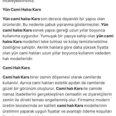
inceleyebilirsiniz.
Yün Cami Halısı Kars
Yün cami halısı Kars
son derece dayanıklı bir yapısı olan
ürünlerdir. Bu nedenle çabuk yıpranma göstermezler.
Yün
cami halısı Kars
esnek yapısı gereği uzun yıllar boyunca
kullanıma uygundur. Yumuşak bir yapıya sahip olan
yün cami
halısı Kars
modelleri leke tutmaz ve kolay temizlenebilme
özelliğine sahiptir. Akrilik halılara göre daha yüksek fiyatta
olan yün cami halıları uzun yıllar boyunca kullanım vadeden
halı modelleridir.
Cami Halı Kars
Cami halı Kars
birer zemin döşemesi olarak camilerde
kullanılır. Ayrıca cami halıları estetik açıdan da camilerde
güzel bir görünüm oluşturur.
Cami halı Kars
ile camide
namaz ibadetlerini gerçekleştiren cemaatin ve ziyaretçilerin
zemin ile direkt teması engellenmiş olur. Firmamız modern
üretim tesislerinde en kaliteli
cami halı Kars
modellerinin
üretimini yaparak uygun fiyatlar ve avantajlı ödeme koşulları