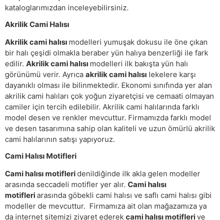
kataloglarımızdan inceleyebilirsiniz.
Akrilik Cami Halısı
Akrilik cami halısı
modelleri yumuşak dokusu ile öne çıkan
bir halı çeşidi olmakla beraber yün halıya benzerliği ile fark
edilir.
Akrilik cami halısı
modelleri ilk bakışta yün halı
görünümü verir. Ayrıca
akrilik cami halısı
lekelere karşı
dayanıklı olması ile bilinmektedir. Ekonomi sınıfında yer alan
akrilik cami halıları çok yoğun ziyaretçisi ve cemaati olmayan
camiler için tercih edilebilir. Akrilik cami halılarında farklı
model desen ve renkler mevcuttur. Firmamızda farklı model
ve desen tasarımına sahip olan kaliteli ve uzun ömürlü akrilik
cami halılarının satışı yapıyoruz.
Cami Halısı Motifleri
Cami halısı motifleri
denildiğinde ilk akla gelen modeller
arasında seccadeli motifler yer alır.
Cami halısı
motifleri
arasında göbekli cami halısı ve saflı cami halısı gibi
modeller de mevcuttur. Firmamıza ait olan mağazamıza ya
da internet sitemizi ziyaret ederek
cami halısı motifleri
ve