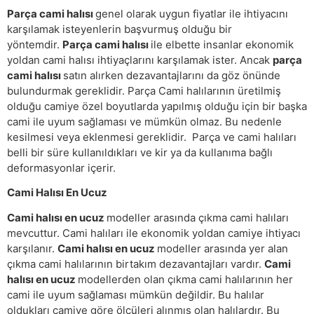
Parça cami halısı
genel olarak uygun fiyatlar ile ihtiyacını
karşılamak isteyenlerin başvurmuş olduğu bir
yöntemdir.
Parça cami halısı
ile elbette insanlar ekonomik
yoldan cami halısı ihtiyaçlarını karşılamak ister. Ancak
parça
cami halısı
satın alırken dezavantajlarını da göz önünde
bulundurmak gereklidir. Parça Cami halılarının üretilmiş
olduğu camiye özel boyutlarda yapılmış olduğu için bir başka
cami ile uyum sağlaması ve mümkün olmaz. Bu nedenle
kesilmesi veya eklenmesi gereklidir. Parça ve cami halıları
belli bir süre kullanıldıkları ve kir ya da kullanıma bağlı
deformasyonlar içerir.
Cami Halısı En Ucuz
Cami halısı en ucuz
modeller arasında çıkma cami halıları
mevcuttur. Cami halıları ile ekonomik yoldan camiye ihtiyacı
karşılanır.
Cami halısı en ucuz
modeller arasında yer alan
çıkma cami halılarının birtakım dezavantajları vardır.
Cami
halısı en ucuz
modellerden olan çıkma cami halılarının her
cami ile uyum sağlaması mümkün değildir. Bu halılar
oldukları camiye göre ölçüleri alınmış olan halılardır. Bu