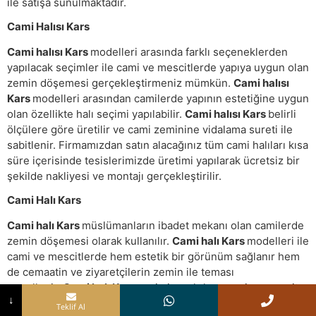
ile satışa sunulmaktadır.
Cami Halısı Kars
Cami halısı Kars
modelleri arasında farklı seçeneklerden
yapılacak seçimler ile cami ve mescitlerde yapıya uygun olan
zemin döşemesi gerçekleştirmeniz mümkün.
Cami halısı
Kars
modelleri arasından camilerde yapının estetiğine uygun
olan özellikte halı seçimi yapılabilir.
Cami halısı Kars
belirli
ölçülere göre üretilir ve cami zeminine vidalama sureti ile
sabitlenir. Firmamızdan satın alacağınız tüm cami halıları kısa
süre içerisinde tesislerimizde üretimi yapılarak ücretsiz bir
şekilde nakliyesi ve montajı gerçekleştirilir.
Cami Halı Kars
Cami halı Kars
müslümanların ibadet mekanı olan camilerde
zemin döşemesi olarak kullanılır.
Cami halı Kars
modelleri ile
cami ve mescitlerde hem estetik bir görünüm sağlanır hem
de cemaatin ve ziyaretçilerin zemin ile teması
engellenir.
Cami halı Kars
seçimi yapılırken cami ve mescit
↓
içerisindeki diğer eşyalar göz önünde bulundurularak
Teklif Al