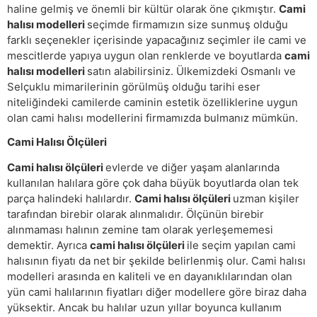
haline gelmiş ve önemli bir kültür olarak öne çıkmıştır.
Cami
halısı modelleri
seçimde firmamızın size sunmuş olduğu
farklı seçenekler içerisinde yapacağınız seçimler ile cami ve
mescitlerde yapıya uygun olan renklerde ve boyutlarda
cami
halısı modelleri
satın alabilirsiniz. Ülkemizdeki Osmanlı ve
Selçuklu mimarilerinin görülmüş olduğu tarihi eser
niteliğindeki camilerde caminin estetik özelliklerine uygun
olan cami halısı modellerini firmamızda bulmanız mümkün.
Cami Halısı Ölçüleri
Cami halısı ölçüleri
evlerde ve diğer yaşam alanlarında
kullanılan halılara göre çok daha büyük boyutlarda olan tek
parça halindeki halılardır.
Cami halısı ölçüleri
uzman kişiler
tarafından birebir olarak alınmalıdır. Ölçünün birebir
alınmaması halının zemine tam olarak yerleşememesi
demektir. Ayrıca
cami halısı ölçüleri
ile seçim yapılan cami
halısının fiyatı da net bir şekilde belirlenmiş olur. Cami halısı
modelleri arasında en kaliteli ve en dayanıklılarından olan
yün cami halılarının fiyatları diğer modellere göre biraz daha
yüksektir. Ancak bu halılar uzun yıllar boyunca kullanım