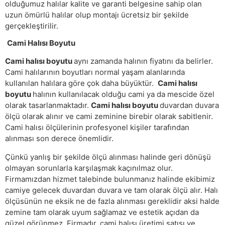
olduğumuz halılar kalite ve garanti belgesine sahip olan
uzun ömürlü halılar olup montajı ücretsiz bir şekilde
gerçekleştirilir.
Cami Halısı Boyutu
Cami halısı boyutu
aynı zamanda halının fiyatını da belirler.
Cami halılarının boyutları normal yaşam alanlarında
kullanılan halılara göre çok daha büyüktür.
Cami halısı
boyutu
halının kullanılacak olduğu cami ya da mescide özel
olarak tasarlanmaktadır.
Cami halısı boyutu
duvardan duvara
ölçü olarak alınır ve cami zeminine birebir olarak sabitlenir.
Cami halısı ölçülerinin profesyonel kişiler tarafından
alınması son derece önemlidir.
Çünkü yanlış bir şekilde ölçü alınması halinde geri dönüşü
olmayan sorunlarla karşılaşmak kaçınılmaz olur.
Firmamızdan hizmet talebinde bulunmanız halinde ekibimiz
camiye gelecek duvardan duvara ve tam olarak ölçü alır. Halı
ölçüsünün ne eksik ne de fazla alınması gereklidir aksi halde
zemine tam olarak uyum sağlamaz ve estetik açıdan da
güzel görünmez. Firmadır. cami halısı üretimi satışı ve