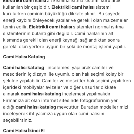
Elektrikli cami halısı
alt kısmına ısıtma sistemi kurularak
kullanılan bir çeşididir.
Elektrikli cami halısı
sistemi
kurulurken caminin büyüklüğü dikkate alınır. Bu sayede
enerji kaybını önleyecek yapılar ve gerekli olan malzemeler
temin edilir.
Elektrikli cami halısı
sistemleri normal ısıtma
sistemlerinin bulantı gibi değildir. Cami halılarının alt
kısmında gerekli olan enerji kaynağı sağlandıktan sonra
gerekli olan yerlere uygun bir şekilde montaj işlemi yapılır.
Cami Halısı Katalog
Cami halısı katalog
incelemesi yapılarak camiler ve
mescitlerin iç dizaynı ile uyumlu olan halı seçimi kolay bir
şekilde yapılabilir. Camiler ve mescitler halı seçimi yapılırken
içerideki mobilyalar avizeler ve diğer unsurlar dikkate
alınarak
cami halısı katalog
incelemesi yapılmalıdır.
Firmanıza ait olan internet sitesinde fotoğraflarının yer
aldığı
cami halısı katalog
mevcuttur. Buradan modellerimizi
inceleyerek ihtiyacınıza uygun olan cami halısını
seçebilirsiniz.
Cami Halısı İkinci El