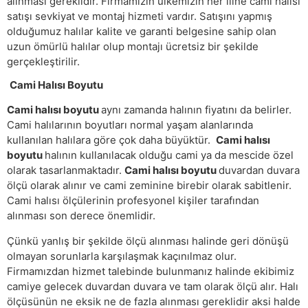
alınması gereklidir. Firmamızın ülkemizin her iline cami halısı
satışı sevkiyat ve montaj hizmeti vardır. Satışını yapmış
olduğumuz halılar kalite ve garanti belgesine sahip olan
uzun ömürlü halılar olup montajı ücretsiz bir şekilde
gerçekleştirilir.
Cami Halısı Boyutu
Cami halısı boyutu
aynı zamanda halının fiyatını da belirler.
Cami halılarının boyutları normal yaşam alanlarında
kullanılan halılara göre çok daha büyüktür.
Cami halısı
boyutu
halının kullanılacak olduğu cami ya da mescide özel
olarak tasarlanmaktadır.
Cami halısı boyutu
duvardan duvara
ölçü olarak alınır ve cami zeminine birebir olarak sabitlenir.
Cami halısı ölçülerinin profesyonel kişiler tarafından
alınması son derece önemlidir.
Çünkü yanlış bir şekilde ölçü alınması halinde geri dönüşü
olmayan sorunlarla karşılaşmak kaçınılmaz olur.
Firmamızdan hizmet talebinde bulunmanız halinde ekibimiz
camiye gelecek duvardan duvara ve tam olarak ölçü alır. Halı
ölçüsünün ne eksik ne de fazla alınması gereklidir aksi halde