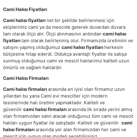
Cami Halısı Fiyatları
Cami halısı fiyatları
net bir şekilde belirlenmesi için
ekiplerimiz cami ya da mescide gelerek duvardan duvara
tam olarak ölçü alır. Ölçü alınmasının ardından
cami halısı
fiyatları
tam olarak belirlenmiş olur. Firmamızda üretimini ve
satışını yapmış olduğumuz
cami halısı fiyatları
herkesin
bütçesine hitap ederdi. Oldukça avantajlı fiyatlar ile satışa
sunmuş olduğumuz cami ve mescit halılarımız kaliteli uzun
ömürlü ve sağlam halılardır.
Cami Halısı Firmaları
Cami halısı firmaları
arasında en iyisi olan firmamız uzun
yıllardan bu yana Cami evi mescitler için modern
tesislerinde halı üretimi yapmaktadır. Kaliteli ve
güvenilir
cami halısı firmaları
arasında ilk sırada yerini almış
olan firmamızdan satın alacak olduğunuz tüm cami ve mescit
halıları uygun fiyatlar ile satıştadır. Kaliteli ve güvenilir
cami
halısı firmaları
arasında yer alan firmamızdan her cami ve
mescit için uygun olan modeli seçebilirsiniz.