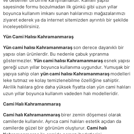
ve desenler birbirine karışmamalıdır. Kaliteli yapısı
sayesinde formu bozulmadan ilk günkü gibi uzun yıllar
boyunca kullanım imkanı sunan halılarımızı mağazalarımızı
ziyaret ederek ya da internet sitemizden ayrıntılı bir şekilde
inceleyebilirsiniz.
Yün Cami Halısı Kahramanmaraş
Yün cami halısı Kahramanmaraş
son derece dayanıklı bir
yapısı olan ürünlerdir. Bu nedenle çabuk yıpranma
göstermezler.
Yün cami halısı Kahramanmaraş
esnek yapısı
gereği uzun yıllar boyunca kullanıma uygundur. Yumuşak bir
yapıya sahip olan
yün cami halısı Kahramanmaraş
modelleri
leke tutmaz ve kolay temizlenebilme özelliğine sahiptir.
Akrilik halılara göre daha yüksek fiyatta olan yün cami halıları
uzun yıllar boyunca kullanım vadeden halı modelleridir.
Cami Halı Kahramanmaraş
Cami halı Kahramanmaraş
birer zemin döşemesi olarak
camilerde kullanılır. Ayrıca cami halıları estetik açıdan da
camilerde güzel bir görünüm oluşturur.
Cami halı