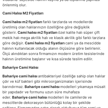
önlenmiş olur.
Cami Halısı M2 Fiyatları
Cami halısı m2 fiyatları
farklı tarzlarda ve modellerde
üretilmiş olan halılarınızın özelliğine göre değişiklik
gösterir.
Cami halısı m2 fiyatları
özel kalite halı süper çift
mekik halı mega akrilik halı ve klasik akrilik gibi farklı tarzlara
göre değişir.
Cami halısı m2 fiyatları
cami ya da mescidde
halının kullanılacak olduğu alanın ölçüsüne göre belirlenir.
Ölçü alındıktan sonra firmamızın modern üretim tesislerinde
halının üretimine başlanır ve kısa sürede teslim edilir.
Bahariye Cami Halısı
Bahariye cami halısı
antibakteriyel özelliğe sahip olan halılar
çdır ve küf bakteri gibi mikroorganizmaları içerisinde
barındırmaz.
Bahariye cami halısı
modelleri yıkamaya müsait
bir yapıdadır ve formunu uzun süre muhafaza
eder.
Bahariye cami halısı
modelleri ile camilerde ve
mescitlerde dekorasyon bütünlüğü kolay bir şekilde
sağlanır. Firmamızdan satın alacak olduğunuz tüm cami ve