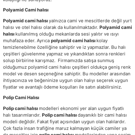
Polyamid Cami halısı
Polyamid cami halısı
yalnızca cami ve mescitlerde değil yurt
halısı ve otel halısı olarak da kullanılmaktadır.
Polyamid cami
halısı
kullanılmış olduğu mekanlarda sesi yalıtır ve ısıyı
muhafaza eder. Ayrıca
polyamid cami halısı
kolay
temizlenebilme özelliğine sahiptir ve iz yapmazlar. Bu halı
çeşitleri güvelenme yapmaz ve yıkandıktan sonra renkleri
solup birbirine karışmaz. Firmamızda satışa sunmuş
olduğumuz polyamid cami halısı çeşitleri oldukça geniş renk
model ve desen seçeneğine sahiptir. Bu modeller arasından
ihtiyacınıza ve beğeninize uygun olan halıyı seçerek uygun
fiyatlar ve avantajlı ödeme koşulları ile satın alabilirsiniz.
Polip Cami Halısı
Polip cami halısı
modelleri ekonomi yer alan uygun fiyatlı
halı tasarımlarıdır.
Polip cami halısı
dayanıklı bir cami halısı
modeli değildir. Fakat fiyat açısından uygun olan halılardır.
Çok fazla insan trafiğine maruz kalmayan küçük camiler ya
da mescitler için
polip cami halısı
modellerinden yana seçim