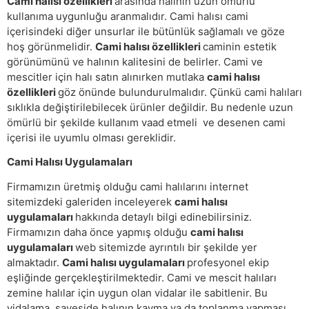
Cami halısı özellikleri
arasında halının uzun ömürlü
kullanıma uygunluğu aranmalıdır. Cami halısı cami
içerisindeki diğer unsurlar ile bütünlük sağlamalı ve göze
hoş görünmelidir.
Cami halısı özellikleri
caminin estetik
görünümünü ve halının kalitesini de belirler. Cami ve
mescitler için halı satın alınırken mutlaka
cami halısı
özellikleri
göz önünde bulundurulmalıdır. Çünkü cami halıları
sıklıkla değiştirilebilecek ürünler değildir. Bu nedenle uzun
ömürlü bir şekilde kullanım vaad etmeli ve desenen cami
içerisi ile uyumlu olması gereklidir.
Cami Halısı Uygulamaları
Firmamızın üretmiş olduğu cami halılarını internet
sitemizdeki galeriden inceleyerek
cami halısı
uygulamaları
hakkında detaylı bilgi edinebilirsiniz.
Firmamızın daha önce yapmış olduğu
cami halısı
uygulamaları
web sitemizde ayrıntılı bir şekilde yer
almaktadır.
Cami halısı uygulamaları
profesyonel ekip
eşliğinde gerçekleştirilmektedir. Cami ve mescit halıları
zemine halılar için uygun olan vidalar ile sabitlenir. Bu
vidalama sayeside halının kayma ya da toplanma yapması