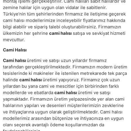
montaj işlemi gerçekleştirilir. Cami halıları sabit halılardır ve
zemine halılar için uygun olan vidalar ile sabitlenir.
Türkiye’nin tüm şehirlerinden firmamız ile iletişime geçerek
cami halısı modellerimize inceleyebilir fiyatlarımız hakkında
bilgi alabilir ve sipariş talebi oluşturabilirsiniz. Firmamızın
ülkemizin her şehrine
cami halısı
satışa ve sevkiyat hizmeti
mevcuttur.
Cami Halısı
Cami halısı
üretimi ve satışı uzun yıllardır firmamız
tarafından gerçekleştirilmektedir. Firmamızın modern üretim
tesislerinde ki makineler ile istenilen metrekarede tek parça
halinde
cami halısı
üretimi yapıyoruz. Firmamız çok uzun
yıllardan bu yana cami ve mescitler için birbirinden farklı
modellerde ve ebatlarda
cami halısı
üretimi ve satışı
yapmaktadır. Firmamızın üretim yelpazesinde yer alan cami
halılarının yapıları ve desenleri müşterilerimizin zevklerine
ve ihtiyaçlarına uygun olarak geliştirilmektedir. Cami halısı
modellerimiz arasından bütçenize ve ihtiyacınıza en uygun
olanı seçerek avantajlı ödeme koşullarımızdan da