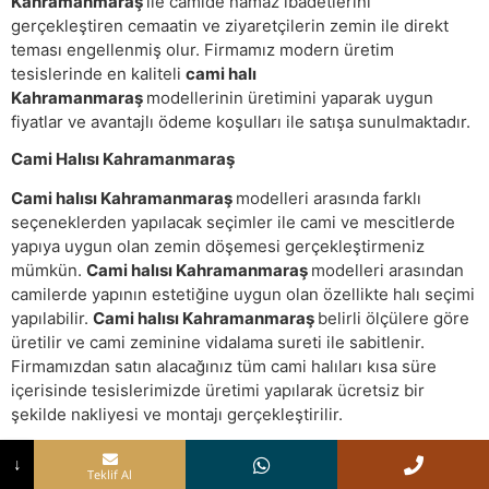
Kahramanmaraş
ile camide namaz ibadetlerini
gerçekleştiren cemaatin ve ziyaretçilerin zemin ile direkt
teması engellenmiş olur. Firmamız modern üretim
tesislerinde en kaliteli
cami halı
Kahramanmaraş
modellerinin üretimini yaparak uygun
fiyatlar ve avantajlı ödeme koşulları ile satışa sunulmaktadır.
Cami Halısı Kahramanmaraş
Cami halısı Kahramanmaraş
modelleri arasında farklı
seçeneklerden yapılacak seçimler ile cami ve mescitlerde
yapıya uygun olan zemin döşemesi gerçekleştirmeniz
mümkün.
Cami halısı Kahramanmaraş
modelleri arasından
camilerde yapının estetiğine uygun olan özellikte halı seçimi
yapılabilir.
Cami halısı Kahramanmaraş
belirli ölçülere göre
üretilir ve cami zeminine vidalama sureti ile sabitlenir.
Firmamızdan satın alacağınız tüm cami halıları kısa süre
içerisinde tesislerimizde üretimi yapılarak ücretsiz bir
şekilde nakliyesi ve montajı gerçekleştirilir.
Cami Halı Kahramanmaraş
↓
Teklif Al