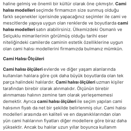
haline gelmiş ve önemli bir kültür olarak öne çıkmıştır.
Cami
halısı modelleri
seçimde firmamızın size sunmuş olduğu
farklı seçenekler içerisinde yapacağınız seçimler ile cami ve
mescitlerde yapıya uygun olan renklerde ve boyutlarda
cami
halısı modelleri
satın alabilirsiniz. Ülkemizdeki Osmanlı ve
Selçuklu mimarilerinin görülmüş olduğu tarihi eser
niteliğindeki camilerde caminin estetik özelliklerine uygun
olan cami halısı modellerini firmamızda bulmanız mümkün.
Cami Halısı Ölçüleri
Cami halısı ölçüleri
evlerde ve diğer yaşam alanlarında
kullanılan halılara göre çok daha büyük boyutlarda olan tek
parça halindeki halılardır.
Cami halısı ölçüleri
uzman kişiler
tarafından birebir olarak alınmalıdır. Ölçünün birebir
alınmaması halının zemine tam olarak yerleşememesi
demektir. Ayrıca
cami halısı ölçüleri
ile seçim yapılan cami
halısının fiyatı da net bir şekilde belirlenmiş olur. Cami halısı
modelleri arasında en kaliteli ve en dayanıklılarından olan
yün cami halılarının fiyatları diğer modellere göre biraz daha
yüksektir. Ancak bu halılar uzun yıllar boyunca kullanım