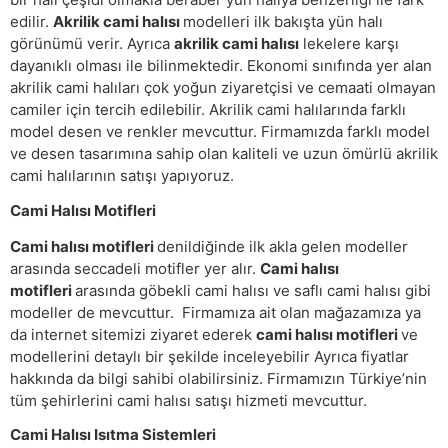
edilir.
Akrilik cami halısı
modelleri ilk bakışta yün halı
görünümü verir. Ayrıca
akrilik cami halısı
lekelere karşı
dayanıklı olması ile bilinmektedir. Ekonomi sınıfında yer alan
akrilik cami halıları çok yoğun ziyaretçisi ve cemaati olmayan
camiler için tercih edilebilir. Akrilik cami halılarında farklı
model desen ve renkler mevcuttur. Firmamızda farklı model
ve desen tasarımına sahip olan kaliteli ve uzun ömürlü akrilik
cami halılarının satışı yapıyoruz.
Cami Halısı Motifleri
Cami halısı motifleri
denildiğinde ilk akla gelen modeller
arasında seccadeli motifler yer alır.
Cami halısı
motifleri
arasında göbekli cami halısı ve saflı cami halısı gibi
modeller de mevcuttur. Firmamıza ait olan mağazamıza ya
da internet sitemizi ziyaret ederek
cami halısı motifleri
ve
modellerini detaylı bir şekilde inceleyebilir Ayrıca fiyatlar
hakkında da bilgi sahibi olabilirsiniz. Firmamızın Türkiye’nin
tüm şehirlerini cami halısı satışı hizmeti mevcuttur.
Cami Halısı Isıtma Sistemleri