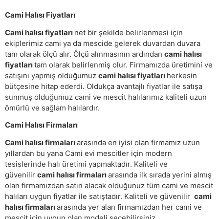
Cami Halısı Fiyatları
Cami halısı fiyatları
net bir şekilde belirlenmesi için
ekiplerimiz cami ya da mescide gelerek duvardan duvara
tam olarak ölçü alır. Ölçü alınmasının ardından
cami halısı
fiyatları
tam olarak belirlenmiş olur. Firmamızda üretimini ve
satışını yapmış olduğumuz
cami halısı fiyatları
herkesin
bütçesine hitap ederdi. Oldukça avantajlı fiyatlar ile satışa
sunmuş olduğumuz cami ve mescit halılarımız kaliteli uzun
ömürlü ve sağlam halılardır.
Cami Halısı Firmaları
Cami halısı firmaları
arasında en iyisi olan firmamız uzun
yıllardan bu yana Cami evi mescitler için modern
tesislerinde halı üretimi yapmaktadır. Kaliteli ve
güvenilir
cami halısı firmaları
arasında ilk sırada yerini almış
olan firmamızdan satın alacak olduğunuz tüm cami ve mescit
halıları uygun fiyatlar ile satıştadır. Kaliteli ve güvenilir
cami
halısı firmaları
arasında yer alan firmamızdan her cami ve
mescit için uygun olan modeli seçebilirsiniz.