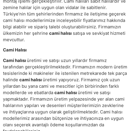
montaj işlemi gerçekleştirilir. Cami halıları sabit halılardır ve
zemine halılar için uygun olan vidalar ile sabitlenir.
Türkiye’nin tüm şehirlerinden firmamız ile iletişime geçerek
cami halısı modellerimize inceleyebilir fiyatlarımız hakkında
bilgi alabilir ve sipariş talebi oluşturabilirsiniz. Firmamızın
ülkemizin her şehrine
cami halısı
satışa ve sevkiyat hizmeti
mevcuttur.
Cami Halısı
Cami halısı
üretimi ve satışı uzun yıllardır firmamız
tarafından gerçekleştirilmektedir. Firmamızın modern üretim
tesislerinde ki makineler ile istenilen metrekarede tek parça
halinde
cami halısı
üretimi yapıyoruz. Firmamız çok uzun
yıllardan bu yana cami ve mescitler için birbirinden farklı
modellerde ve ebatlarda
cami halısı
üretimi ve satışı
yapmaktadır. Firmamızın üretim yelpazesinde yer alan cami
halılarının yapıları ve desenleri müşterilerimizin zevklerine
ve ihtiyaçlarına uygun olarak geliştirilmektedir. Cami halısı
modellerimiz arasından bütçenize ve ihtiyacınıza en uygun
olanı seçerek avantajlı ödeme koşullarımızdan da