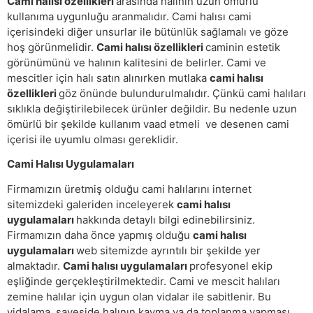
Cami halısı özellikleri
arasında halının uzun ömürlü
kullanıma uygunluğu aranmalıdır. Cami halısı cami
içerisindeki diğer unsurlar ile bütünlük sağlamalı ve göze
hoş görünmelidir.
Cami halısı özellikleri
caminin estetik
görünümünü ve halının kalitesini de belirler. Cami ve
mescitler için halı satın alınırken mutlaka
cami halısı
özellikleri
göz önünde bulundurulmalıdır. Çünkü cami halıları
sıklıkla değiştirilebilecek ürünler değildir. Bu nedenle uzun
ömürlü bir şekilde kullanım vaad etmeli ve desenen cami
içerisi ile uyumlu olması gereklidir.
Cami Halısı Uygulamaları
Firmamızın üretmiş olduğu cami halılarını internet
sitemizdeki galeriden inceleyerek
cami halısı
uygulamaları
hakkında detaylı bilgi edinebilirsiniz.
Firmamızın daha önce yapmış olduğu
cami halısı
uygulamaları
web sitemizde ayrıntılı bir şekilde yer
almaktadır.
Cami halısı uygulamaları
profesyonel ekip
eşliğinde gerçekleştirilmektedir. Cami ve mescit halıları
zemine halılar için uygun olan vidalar ile sabitlenir. Bu
vidalama sayeside halının kayma ya da toplanma yapması