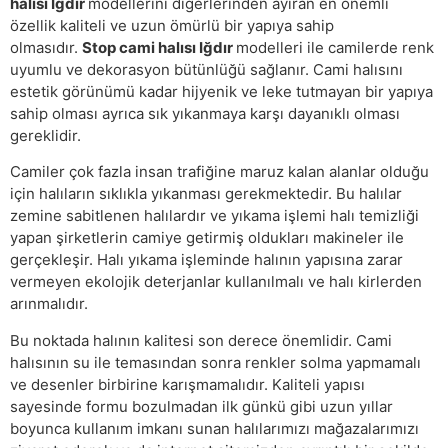
halısı Iğdır
modellerini diğerlerinden ayıran en önemli
özellik kaliteli ve uzun ömürlü bir yapıya sahip
olmasıdır.
Stop cami halısı Iğdır
modelleri ile camilerde renk
uyumlu ve dekorasyon bütünlüğü sağlanır. Cami halısını
estetik görünümü kadar hijyenik ve leke tutmayan bir yapıya
sahip olması ayrıca sık yıkanmaya karşı dayanıklı olması
gereklidir.
Camiler çok fazla insan trafiğine maruz kalan alanlar olduğu
için halıların sıklıkla yıkanması gerekmektedir. Bu halılar
zemine sabitlenen halılardır ve yıkama işlemi halı temizliği
yapan şirketlerin camiye getirmiş oldukları makineler ile
gerçekleşir. Halı yıkama işleminde halının yapısına zarar
vermeyen ekolojik deterjanlar kullanılmalı ve halı kirlerden
arınmalıdır.
Bu noktada halının kalitesi son derece önemlidir. Cami
halısının su ile temasından sonra renkler solma yapmamalı
ve desenler birbirine karışmamalıdır. Kaliteli yapısı
sayesinde formu bozulmadan ilk günkü gibi uzun yıllar
boyunca kullanım imkanı sunan halılarımızı mağazalarımızı