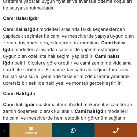
üretimini yaparak uygun fiyatlar ve avantajlı ödeme koşulları
ile satışa sunulmaktadır.
Cami Halısı Iğdır
Cami halısı Iğdır
modelleri arasında farklı seçeneklerden
yapılacak seçimler ile cami ve mescitlerde yapıya uygun olan
zemin döşemesi gerçekleştirmeniz mümkün.
Cami halısı
Iğdır
modelleri arasından camilerde yapının estetiğine
uygun olan özellikte halı seçimi yapılabilir.
Cami halısı
Iğdır
belirli ölçülere göre üretilir ve cami zeminine vidalama
sureti ile sabitlenir. Firmamızdan satın alacağınız tüm cami
halıları kısa süre içerisinde tesislerimizde üretimi yapılarak
ücretsiz bir şekilde nakliyesi ve montajı gerçekleştirilir.
Cami Halı Iğdır
Cami halı Iğdır
müslümanların ibadet mekanı olan camilerde
zemin döşemesi olarak kullanılır.
Cami halı Iğdır
modelleri
ile cami ve mescitlerde hem estetik bir görünüm sağlanır
hem de cemaatin ve ziyaretçilerin zemin ile teması
↓
engellenir.
Cami halı Iğdır
seçimi yapılırken cami ve mescit
Teklif Al