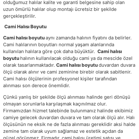
olduğumuz halılar kalite ve garanti belgesine sahip olan
uzun ömürlü halılar olup montajı ücretsiz bir şekilde
gerçekleştirilir.
Cami Halısı Boyutu
Cami halısı boyutu
aynı zamanda halının fiyatını da belirler.
Cami halılarının boyutları normal yaşam alanlarında
kullanılan halılara göre çok daha büyüktür.
Cami halısı
boyutu
halının kullanılacak olduğu cami ya da mescide özel
olarak tasarlanmaktadır.
Cami halısı boyutu
duvardan duvara
ölçü olarak alınır ve cami zeminine birebir olarak sabitlenir.
Cami halısı ölçülerinin profesyonel kişiler tarafından
alınması son derece önemlidir.
Çünkü yanlış bir şekilde ölçü alınması halinde geri dönüşü
olmayan sorunlarla karşılaşmak kaçınılmaz olur.
Firmamızdan hizmet talebinde bulunmanız halinde ekibimiz
camiye gelecek duvardan duvara ve tam olarak ölçü alır. Halı
ölçüsünün ne eksik ne de fazla alınması gereklidir aksi halde
zemine tam olarak uyum sağlamaz ve estetik açıdan da
güzel görünmez. Firmadır. cami halısı üretimi satışı ve