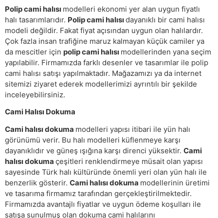
Polip cami halısı
modelleri ekonomi yer alan uygun fiyatlı
halı tasarımlarıdır.
Polip cami halısı
dayanıklı bir cami halısı
modeli değildir. Fakat fiyat açısından uygun olan halılardır.
Çok fazla insan trafiğine maruz kalmayan küçük camiler ya
da mescitler için
polip cami halısı
modellerinden yana seçim
yapılabilir. Firmamızda farklı desenler ve tasarımlar ile polip
cami halısı satışı yapılmaktadır. Mağazamızı ya da internet
sitemizi ziyaret ederek modellerimizi ayrıntılı bir şekilde
inceleyebilirsiniz.
Cami Halısı Dokuma
Cami halısı dokuma
modelleri yapısı itibari ile yün halı
görünümü verir. Bu halı modelleri küflenmeye karşı
dayanıklıdır ve güneş ışığına karşı direnci yüksektir.
Cami
halısı dokuma
çeşitleri renklendirmeye müsait olan yapısı
sayesinde Türk halı kültüründe önemli yeri olan yün halı ile
benzerlik gösterir.
Cami halısı dokuma
modellerinin üretimi
ve tasarıma firmamız tarafından gerçekleştirilmektedir.
Firmamızda avantajlı fiyatlar ve uygun ödeme koşulları ile
satışa sunulmuş olan dokuma cami halılarını