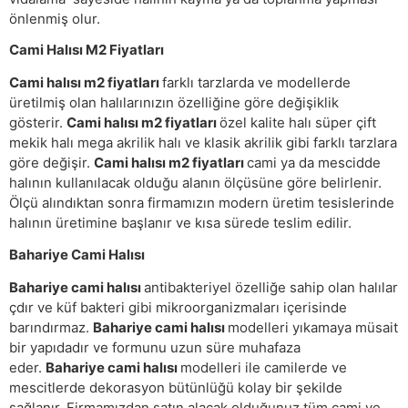
önlenmiş olur.
Cami Halısı M2 Fiyatları
Cami halısı m2 fiyatları
farklı tarzlarda ve modellerde
üretilmiş olan halılarınızın özelliğine göre değişiklik
gösterir.
Cami halısı m2 fiyatları
özel kalite halı süper çift
mekik halı mega akrilik halı ve klasik akrilik gibi farklı tarzlara
göre değişir.
Cami halısı m2 fiyatları
cami ya da mescidde
halının kullanılacak olduğu alanın ölçüsüne göre belirlenir.
Ölçü alındıktan sonra firmamızın modern üretim tesislerinde
halının üretimine başlanır ve kısa sürede teslim edilir.
Bahariye Cami Halısı
Bahariye cami halısı
antibakteriyel özelliğe sahip olan halılar
çdır ve küf bakteri gibi mikroorganizmaları içerisinde
barındırmaz.
Bahariye cami halısı
modelleri yıkamaya müsait
bir yapıdadır ve formunu uzun süre muhafaza
eder.
Bahariye cami halısı
modelleri ile camilerde ve
mescitlerde dekorasyon bütünlüğü kolay bir şekilde
sağlanır. Firmamızdan satın alacak olduğunuz tüm cami ve