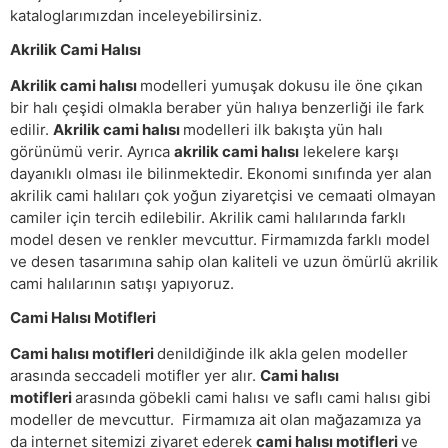
kataloglarımızdan inceleyebilirsiniz.
Akrilik Cami Halısı
Akrilik cami halısı
modelleri yumuşak dokusu ile öne çıkan
bir halı çeşidi olmakla beraber yün halıya benzerliği ile fark
edilir.
Akrilik cami halısı
modelleri ilk bakışta yün halı
görünümü verir. Ayrıca
akrilik cami halısı
lekelere karşı
dayanıklı olması ile bilinmektedir. Ekonomi sınıfında yer alan
akrilik cami halıları çok yoğun ziyaretçisi ve cemaati olmayan
camiler için tercih edilebilir. Akrilik cami halılarında farklı
model desen ve renkler mevcuttur. Firmamızda farklı model
ve desen tasarımına sahip olan kaliteli ve uzun ömürlü akrilik
cami halılarının satışı yapıyoruz.
Cami Halısı Motifleri
Cami halısı motifleri
denildiğinde ilk akla gelen modeller
arasında seccadeli motifler yer alır.
Cami halısı
motifleri
arasında göbekli cami halısı ve saflı cami halısı gibi
modeller de mevcuttur. Firmamıza ait olan mağazamıza ya
da internet sitemizi ziyaret ederek
cami halısı motifleri
ve