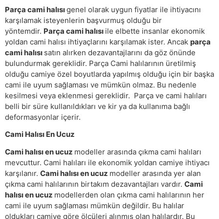
Parça cami halısı
genel olarak uygun fiyatlar ile ihtiyacını
karşılamak isteyenlerin başvurmuş olduğu bir
yöntemdir.
Parça cami halısı
ile elbette insanlar ekonomik
yoldan cami halısı ihtiyaçlarını karşılamak ister. Ancak
parça
cami halısı
satın alırken dezavantajlarını da göz önünde
bulundurmak gereklidir. Parça Cami halılarının üretilmiş
olduğu camiye özel boyutlarda yapılmış olduğu için bir başka
cami ile uyum sağlaması ve mümkün olmaz. Bu nedenle
kesilmesi veya eklenmesi gereklidir. Parça ve cami halıları
belli bir süre kullanıldıkları ve kir ya da kullanıma bağlı
deformasyonlar içerir.
Cami Halısı En Ucuz
Cami halısı en ucuz
modeller arasında çıkma cami halıları
mevcuttur. Cami halıları ile ekonomik yoldan camiye ihtiyacı
karşılanır.
Cami halısı en ucuz
modeller arasında yer alan
çıkma cami halılarının birtakım dezavantajları vardır.
Cami
halısı en ucuz
modellerden olan çıkma cami halılarının her
cami ile uyum sağlaması mümkün değildir. Bu halılar
oldukları camiye göre ölçüleri alınmış olan halılardır. Bu