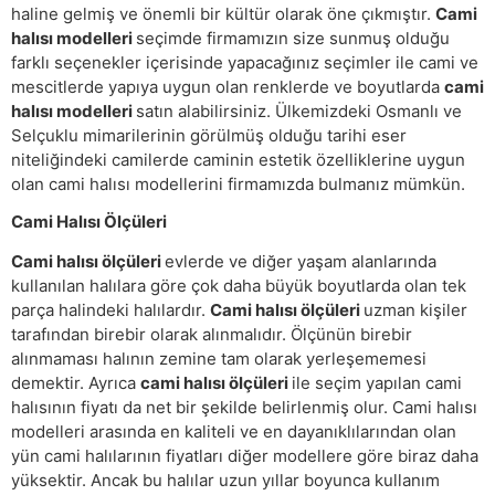
haline gelmiş ve önemli bir kültür olarak öne çıkmıştır.
Cami
halısı modelleri
seçimde firmamızın size sunmuş olduğu
farklı seçenekler içerisinde yapacağınız seçimler ile cami ve
mescitlerde yapıya uygun olan renklerde ve boyutlarda
cami
halısı modelleri
satın alabilirsiniz. Ülkemizdeki Osmanlı ve
Selçuklu mimarilerinin görülmüş olduğu tarihi eser
niteliğindeki camilerde caminin estetik özelliklerine uygun
olan cami halısı modellerini firmamızda bulmanız mümkün.
Cami Halısı Ölçüleri
Cami halısı ölçüleri
evlerde ve diğer yaşam alanlarında
kullanılan halılara göre çok daha büyük boyutlarda olan tek
parça halindeki halılardır.
Cami halısı ölçüleri
uzman kişiler
tarafından birebir olarak alınmalıdır. Ölçünün birebir
alınmaması halının zemine tam olarak yerleşememesi
demektir. Ayrıca
cami halısı ölçüleri
ile seçim yapılan cami
halısının fiyatı da net bir şekilde belirlenmiş olur. Cami halısı
modelleri arasında en kaliteli ve en dayanıklılarından olan
yün cami halılarının fiyatları diğer modellere göre biraz daha
yüksektir. Ancak bu halılar uzun yıllar boyunca kullanım