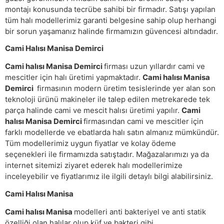
montajı konusunda tecrübe sahibi bir firmadır. Satışı yapılan
tüm halı modellerimiz garanti belgesine sahip olup herhangi
bir sorun yaşamanız halinde firmamızın güvencesi altındadır.
Cami Halısı Manisa Demirci
Cami halısı Manisa Demirci
firması uzun yıllardır cami ve
mescitler için halı üretimi yapmaktadır.
Cami halısı Manisa
Demirci
firmasının modern üretim tesislerinde yer alan son
teknoloji ürünü makineler ile talep edilen metrekarede tek
parça halinde cami ve mescit halısı üretimi yapılır.
Cami
halısı Manisa Demirci
firmasından cami ve mescitler için
farklı modellerde ve ebatlarda halı satın almanız mümkündür.
Tüm modellerimiz uygun fiyatlar ve kolay ödeme
seçenekleri ile firmamızda satıştadır. Mağazalarımızı ya da
internet sitemizi ziyaret ederek halı modellerimize
inceleyebilir ve fiyatlarımız ile ilgili detaylı bilgi alabilirsiniz.
Cami Halısı Manisa
Cami halısı Manisa
modelleri anti bakteriyel ve anti statik
özelliği olan halılar olup küf ve bakteri gibi