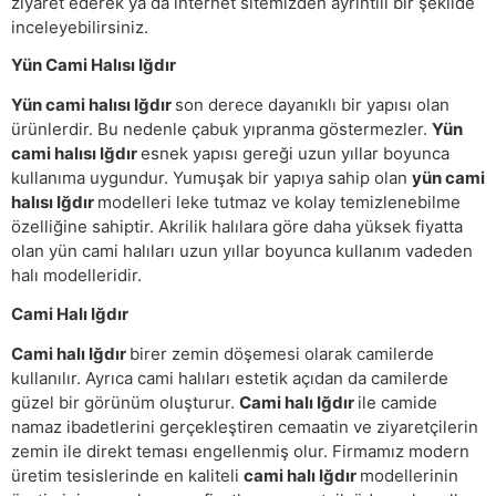
ziyaret ederek ya da internet sitemizden ayrıntılı bir şekilde
inceleyebilirsiniz.
Yün Cami Halısı Iğdır
Yün cami halısı Iğdır
son derece dayanıklı bir yapısı olan
ürünlerdir. Bu nedenle çabuk yıpranma göstermezler.
Yün
cami halısı Iğdır
esnek yapısı gereği uzun yıllar boyunca
kullanıma uygundur. Yumuşak bir yapıya sahip olan
yün cami
halısı Iğdır
modelleri leke tutmaz ve kolay temizlenebilme
özelliğine sahiptir. Akrilik halılara göre daha yüksek fiyatta
olan yün cami halıları uzun yıllar boyunca kullanım vadeden
halı modelleridir.
Cami Halı Iğdır
Cami halı Iğdır
birer zemin döşemesi olarak camilerde
kullanılır. Ayrıca cami halıları estetik açıdan da camilerde
güzel bir görünüm oluşturur.
Cami halı Iğdır
ile camide
namaz ibadetlerini gerçekleştiren cemaatin ve ziyaretçilerin
zemin ile direkt teması engellenmiş olur. Firmamız modern
üretim tesislerinde en kaliteli
cami halı Iğdır
modellerinin